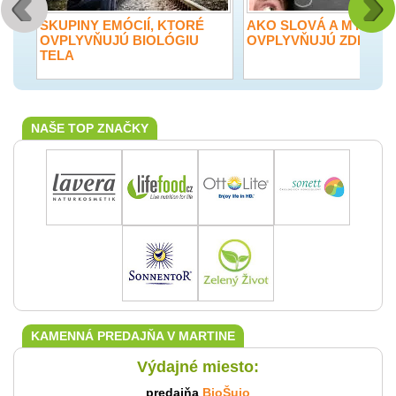
SKUPINY EMÓCIÍ, KTORÉ
AKO SLOVÁ A MYŠLIE
OVPLYVŇUJÚ BIOLÓGIU
OVPLYVŇUJÚ ZDRAVI
TELA
NAŠE TOP ZNAČKY
KAMENNÁ PREDAJŇA V MARTINE
Výdajné miesto:
predajňa
BioŠujo