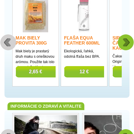
MAK BIELY
FĽAŠA EQUA
SIRUP
PROVITA 300G
FEATHER 600ML
ČAKANK
KAUMY 3
Mak biely je prastarý
Ekologická, ľahká,
Čakankový s
druh maku s orieškovou
odolná fľaša bez BPA.
Originál je n
arómou. Použite tak isto
trhu sladidiel
ako mak šedý - do
2,65 €
12 €
9,4
sladidlo nov
koláčov, pečiva, k
vyrobené uni
posypaniu. Používa sa
patentovano
obzvlášť ako náhrada
z koreňa Čak
orechov.
Vyniká mimo
vysokým ob
prospešnej v
INFORMÁCIE O ZDRAVÍ A VITALITE
glykemickým
menším ako 5 