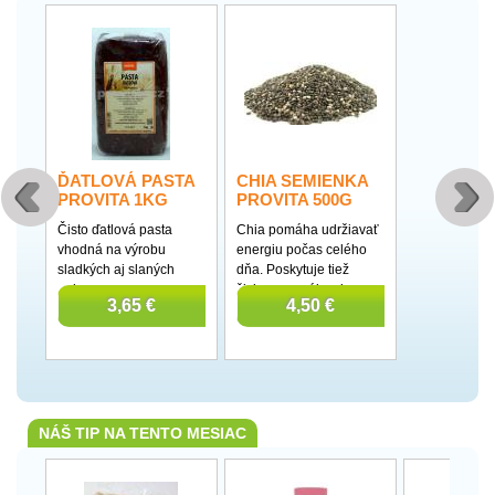
ĎATLOVÁ PASTA
CHIA SEMIENKA
PROVITA 1KG
PROVITA 500G
Čisto ďatlová pasta
Chia pomáha udržiavať
vhodná na výrobu
energiu počas celého
sladkých aj slaných
dňa. Poskytuje tiež
pokrmov ...
živiny a ponúka viacero
3,65 €
4,50 €
zdravotných benefitov,
ako je napr. budovanie
tenkých svalových
vlákien, podporovanie
zdravia
kardiovaskulárneho
systému ...
NÁŠ TIP NA TENTO MESIAC