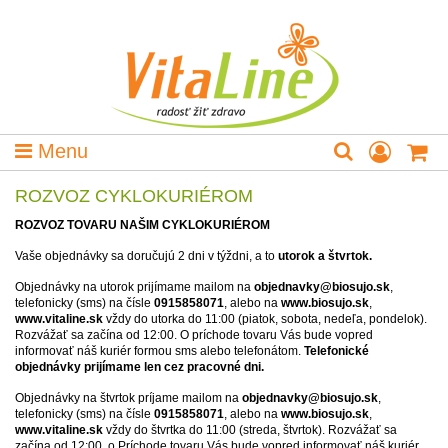
Menu
ROZVOZ CYKLOKURIÉROM
ROZVOZ TOVARU NAŠIM CYKLOKURIÉROM
Vaše objednávky sa doručujú 2 dni v týždni, a to
utorok a štvrtok.
Objednávky na utorok prijímame mailom na
objednavky@biosujo.sk
,
telefonicky (sms) na čísle
0915858071
, alebo na
www.biosujo.sk
,
www.vitaline.sk
vždy do utorka do 11:00 (piatok, sobota, nedeľa, pondelok).
Rozvážať sa začína od 12:00. O príchode tovaru Vás bude vopred
informovať náš kuriér formou sms alebo telefonátom.
Telefonické
objednávky prijímame len cez pracovné dni.
Objednávky na štvrtok príjame mailom na
objednavky@biosujo.sk
,
telefonicky (sms) na čísle
0915858071
, alebo na
www.biosujo.sk
,
www.vitaline.sk
vždy do štvrtka do 11:00 (streda, štvrtok). Rozvážať sa
začína od 12:00. o Príchode tovaru Vás bude vopred informovať náš kuriér