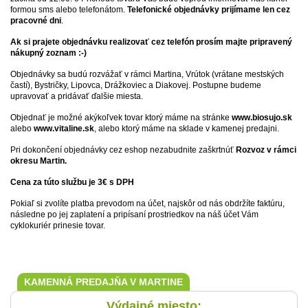
formou sms alebo telefonátom.
Telefonické objednávky prijímame len cez
pracovné dni
.
Ak si prajete objednávku realizovať cez telefón prosím majte pripravený
nákupný zoznam :-)
Objednávky sa budú rozvážať v rámci Martina, Vrútok (vrátane mestských
častí), Bystričky, Lipovca, Drážkoviec a Diakovej. Postupne budeme
upravovať a pridávať ďalšie miesta.
Objednať je možné akýkoľvek tovar ktorý máme na stránke
www.biosujo.sk
alebo
www.vitaline.sk
, alebo ktorý máme na sklade v kamenej predajni.
Pri dokončení objednávky cez eshop nezabudnite zaškrtnúť
Rozvoz v rámci
okresu Martin.
Cena za túto službu je 3€ s DPH
Pokiaľ si zvolíte platba prevodom na účet, najskôr od nás obdržíte faktúru,
následne po jej zaplatení a pripísaní prostriedkov na náš účet Vám
cyklokuriér prinesie tovar.
KAMENNÁ PREDAJŇA V MARTINE
Výdajné miesto: