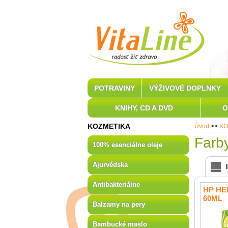
POTRAVINY
VÝŽIVOVÉ DOPLNKY
KNIHY, CD A DVD
O
KOZMETIKA
Úvod
>>
KO
Farby
100% esenciálne oleje
Ajurvédska
Antibakteriálne
HP HE
60ML
Balzamy na pery
Bambucké maslo