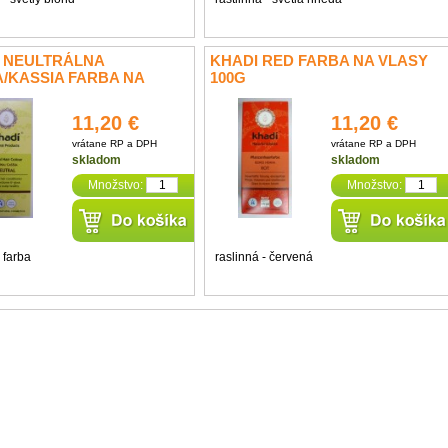
 NEULTRÁLNA
KHADI RED FARBA NA VLASY
/KASSIA FARBA NA
100G
 100G
11,20 €
11,20 €
vrátane RP a DPH
vrátane RP a DPH
skladom
skladom
Množstvo:
Množstvo:
 farba
raslinná - červená