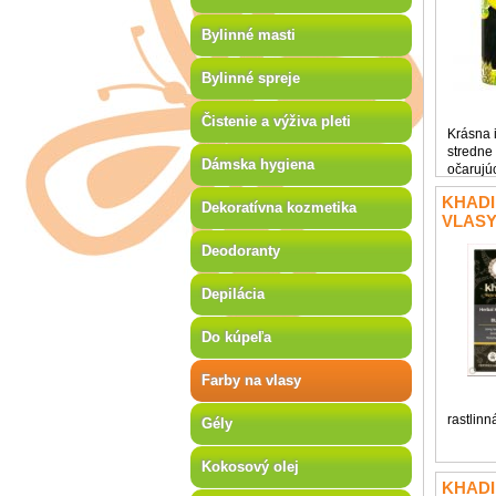
Bylinné masti
Bylinné spreje
Čistenie a výživa pleti
Krásna 
stredne
Dámska hygiena
očarujú
starostl
KHADI
biotínu 
Dekoratívna kozmetika
VLASY
pokožku
Deodoranty
Depilácia
Do kúpeľa
Farby na vlasy
rastlinn
Gély
Kokosový olej
KHADI