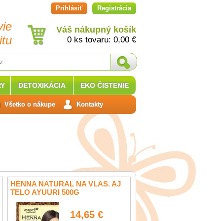
Prihlásiť
Registrácia
vie
Váš nákupný košík
itu
0 ks tovaru:
0,00
€
Y
DETOXIKÁCIA
EKO ČISTENIE
Všetko o nákupe
Kontakty
HENNA NATURAL NA VLAS. AJ
TELO AYUURI 500G
14,65 €