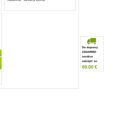
Do dopravy
ZADARMO
zostáva
nakúpiť za:
69.00
€