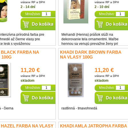
vrátane RP a DPH
vrátane RP a DPH
2 - 14 dní
2 - 10 dní
Množstvo:
Množstvo:
intenzívna prírodná farba pre
Mehandi (Henna) prášok slúži na
 hnedé až čierne vlasy pre
dekorovanie tela ornamentmi. Maľbe
ce lesk s vyváženou
hennou sa venujú prevažne ženy pri
ivosťou bylinných extraktov,
rôznych obradoch, pretože veria, že im
 BLACK FARBA NA
KHADI DARK BROWN FARBA
a Panthenolom. Aj pre citlivú
Mehandi prinesie šťastie. Najväčší
 100G
NA VLASY 100G
 a poškodené vlasy ...
tradíciu má v severnej Afrike a v Indii.
Maľujú sa ...
11,20 €
11,20 €
vrátane RP a DPH
vrátane RP a DPH
skladom
skladom
Množstvo:
Množstvo:
á - čierna
rastlinná - tmavohnedá
 HAZEL FARBA NA VLASY
KHADI AMLA JATROPHA FARBA