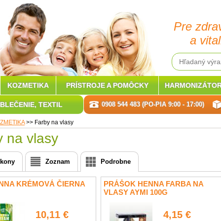
Pre zdra
a vital
KOZMETIKA
PRÍSTROJE A POMÔCKY
HARMONIZÁTOR
BLEČENIE, TEXTIL
0908 544 483 (PO-PIA 9:00 - 17:00)
ZMETIKA
>>
Farby na vlasy
 na vlasy
Ikony
Zoznam
Podrobne
NNA KRÉMOVÁ ČIERNA
PRÁŠOK HENNA FARBA NA
VLASY AYMI 100G
10,11 €
4,15 €