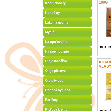
100G
Kondicionéry
Kondómy
Laky na nechty
Mydlá
Na opaľovanie
rastlin
Na sprchovanie
Oleje masážne
KHADI
VLASY
Oleje pleťové
Oleje telové
Osobná hygiena
Parfémy
Pleťové krémy
raslinná