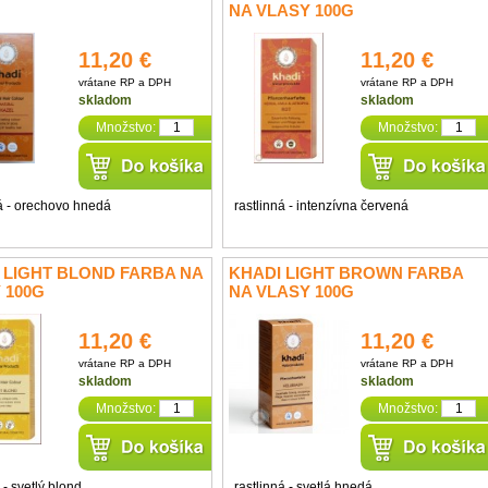
NA VLASY 100G
11,20 €
11,20 €
vrátane RP a DPH
vrátane RP a DPH
skladom
skladom
Množstvo:
Množstvo:
ná - orechovo hnedá
rastlinná - intenzívna červená
 LIGHT BLOND FARBA NA
KHADI LIGHT BROWN FARBA
 100G
NA VLASY 100G
11,20 €
11,20 €
vrátane RP a DPH
vrátane RP a DPH
skladom
skladom
Množstvo:
Množstvo:
 - svetlý blond
rastlinná - svetlá hnedá