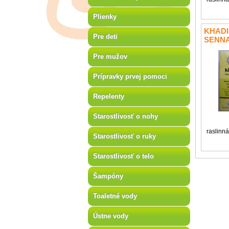
Plienky
KHADI
Pre deti
SENNA
VLASY
Pre mužov
Prípravky prvej pomoci
Repelenty
Starostlivosť o nohy
raslinná
Starostlivosť o ruky
Starostlivosť o telo
Šampóny
Toaletné vody
Ústne vody