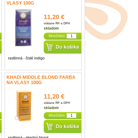
VLASY 100G
11,20 €
vrátane RP a DPH
skladom
Množstvo:
rastlinná - čisté indigo
KHADI MIDDLE BLOND FARBA
NA VLASY 100G
11,20 €
vrátane RP a DPH
skladom
Množstvo:
rastlinná - stredný blond