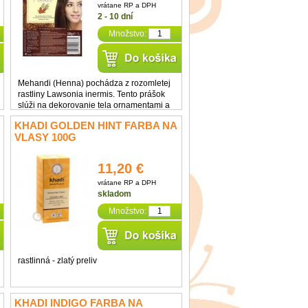
vrátane RP a DPH
2 - 10 dní
Množstvo:
Mehandi (Henna) pochádza z rozomletej
rastliny Lawsonia inermis. Tento prášok
slúži na dekorovanie tela ornamentami a
na farbenie vlasov. Čistá Henna je určená
KHADI GOLDEN HINT FARBA NA
aj na regeneráciu vlasov a vlasovej
VLASY 100G
pokožky ...
11,20 €
vrátane RP a DPH
skladom
Množstvo:
rastlinná - zlatý preliv
KHADI INDIGO FARBA NA