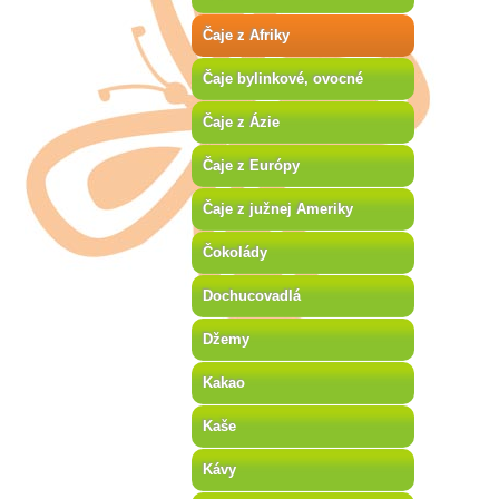
Čaje z Afriky
Čaje bylinkové, ovocné
Čaje z Ázie
Čaje z Európy
Čaje z južnej Ameriky
Čokolády
Dochucovadlá
Džemy
Kakao
Kaše
Kávy