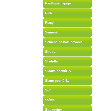
Rastlinné nápoje
RAW
Riasy
Semená
Semená na nakličovanie
Sirupy
Sladidlá
Sladké pochúťky
Slané pochúťky
Soľ
Stévia
Strukoviny