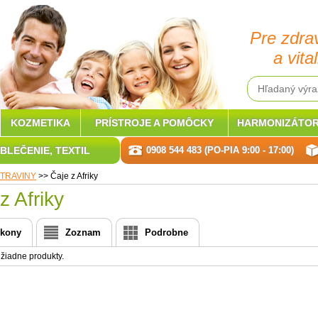
Pre zdra
a vital
KOZMETIKA
PRÍSTROJE A POMÔCKY
HARMONIZÁTOR
BLEČENIE, TEXTIL
0908 544 483 (PO-PIA 9:00 - 17:00)
TRAVINY
>>
Čaje z Afriky
z Afriky
Ikony
Zoznam
Podrobne
 žiadne produkty.