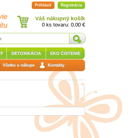
Prihlásiť
Registrácia
vie
Váš nákupný košík
itu
0 ks tovaru:
0,00
€
Y
DETOXIKÁCIA
EKO ČISTENIE
Všetko o nákupe
Kontakty