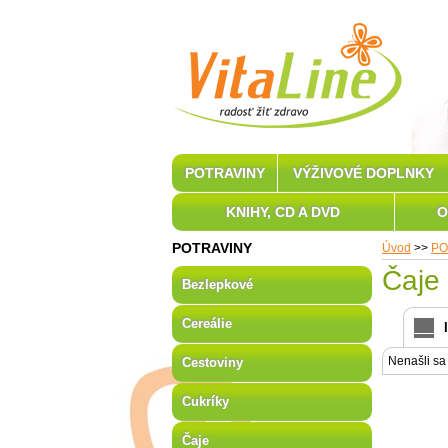
POTRAVINY
VÝŽIVOVÉ DOPLNKY
KNIHY, CD A DVD
O
POTRAVINY
Úvod
>>
PO
Čaje 
Bezlepkové
Cereálie
Nenašli sa
Cestoviny
Cukríky
Čaje