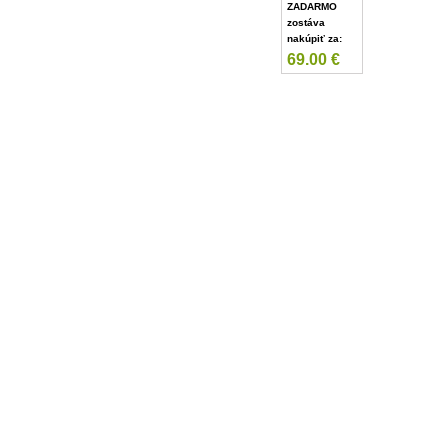
ZADARMO
zostáva
nakúpiť za:
69.00
€