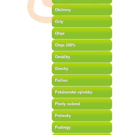
Obilniny
Octy
Oleje
Oleje 100%
Omáčky
Orechy
Pečivo
Pekárenské výrobky
Plody sušené
Polievky
Pudingy