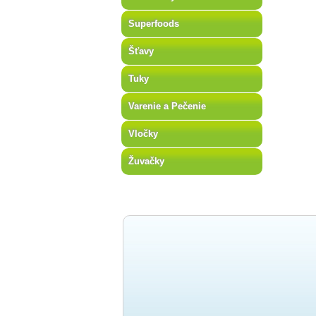
Superfoods
Šťavy
Tuky
Varenie a Pečenie
Vločky
Žuvačky