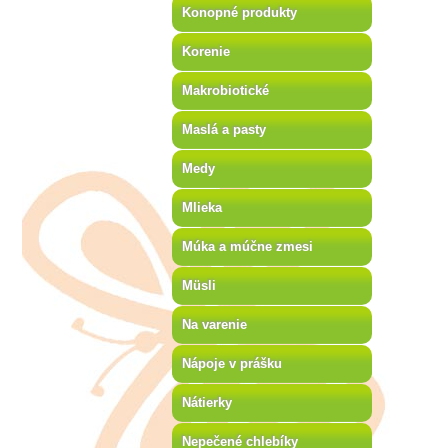
Konopné produkty
Korenie
Makrobiotické
Maslá a pasty
Medy
Mlieka
Múka a múčne zmesi
Müsli
Na varenie
Nápoje v prášku
Nátierky
Nepečené chlebíky