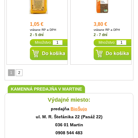
1,05 €
3,80 €
vrátane RP a DPH
vrátane RP a DPH
2 - 5 dní
2 - 7 dní
Množstvo:
Množstvo:
1
2
KAMENNÁ PREDAJŇA V MARTINE
Výdajné miesto:
predajňa
BioŠujo
ul. M. R. Štefánika 22 (Pasáž 22)
036 01 Martin
0908 544 483