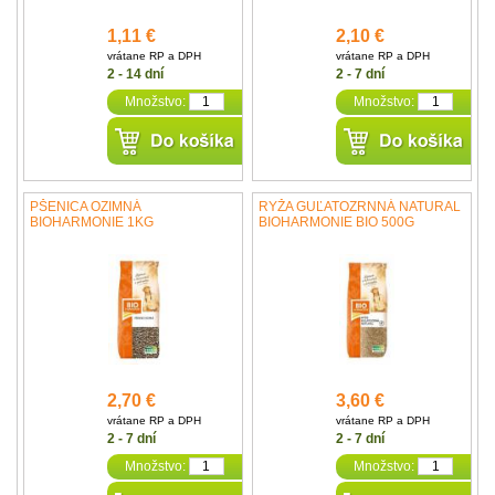
1,11 €
2,10 €
vrátane RP a DPH
vrátane RP a DPH
2 - 14 dní
2 - 7 dní
Množstvo:
Množstvo:
PŠENICA OZIMNÁ
RYŽA GUĽATOZRNNÁ NATURAL
BIOHARMONIE 1KG
BIOHARMONIE BIO 500G
2,70 €
3,60 €
vrátane RP a DPH
vrátane RP a DPH
2 - 7 dní
2 - 7 dní
Množstvo:
Množstvo: