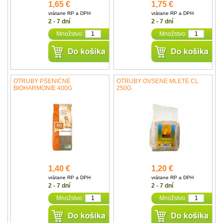
1,65 €
1,75 €
vrátane RP a DPH
vrátane RP a DPH
2 - 7 dní
2 - 7 dní
Množstvo:
Množstvo:
OTRUBY PŠENIČNÉ
OTRUBY OVSENÉ MLETÉ CL
BIOHARMONIE 400G
250G
1,40 €
1,20 €
vrátane RP a DPH
vrátane RP a DPH
2 - 7 dní
2 - 7 dní
Množstvo:
Množstvo: