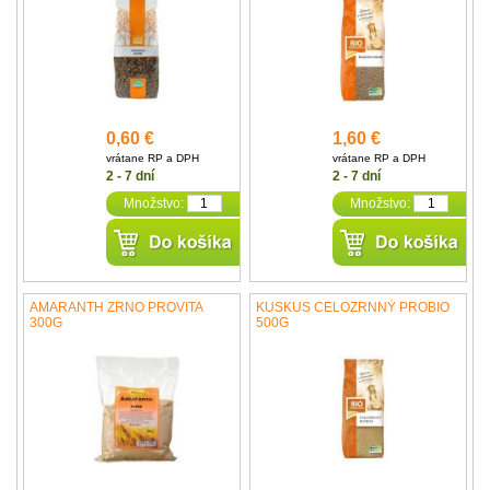
0,60 €
1,60 €
vrátane RP a DPH
vrátane RP a DPH
2 - 7 dní
2 - 7 dní
Množstvo:
Množstvo:
AMARANTH ZRNO PROVITA
KUSKUS CELOZRNNÝ PROBIO
300G
500G