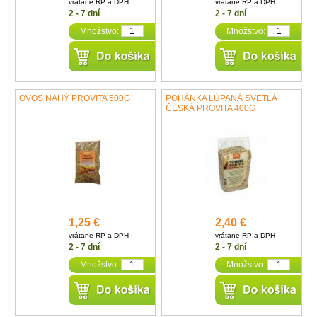
vrátane RP a DPH
vrátane RP a DPH
2 - 7 dní
2 - 7 dní
Množstvo:
Množstvo:
OVOS NAHÝ PROVITA 500G
POHÁNKA LÚPANÁ SVETLÁ
ČESKÁ PROVITA 400G
1,25 €
2,40 €
vrátane RP a DPH
vrátane RP a DPH
2 - 7 dní
2 - 7 dní
Množstvo:
Množstvo: