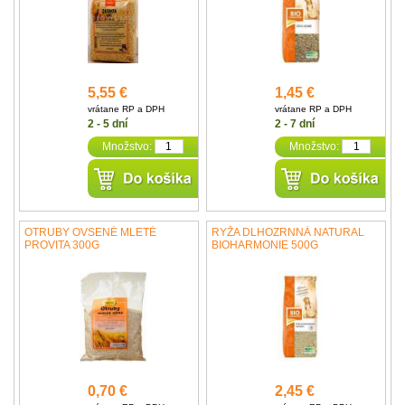
5,55 €
1,45 €
vrátane RP a DPH
vrátane RP a DPH
2 - 5 dní
2 - 7 dní
Množstvo:
Množstvo:
OTRUBY OVSENÉ MLETÉ
RYŽA DLHOZRNNÁ NATURAL
PROVITA 300G
BIOHARMONIE 500G
0,70 €
2,45 €