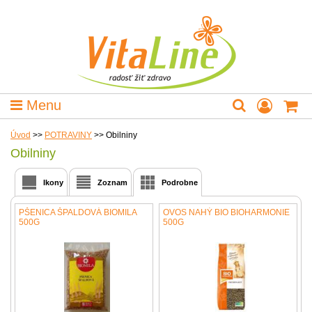
Menu
Úvod
>>
POTRAVINY
>>
Obilniny
Obilniny
Ikony
Zoznam
Podrobne
PŠENICA ŠPALDOVÁ BIOMILA
OVOS NAHÝ BIO BIOHARMONIE
500G
500G