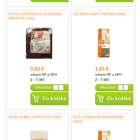
RYŽA ČERVENÁ DLHOZRNNÁ
JAČMEŇ NAHÝ PROBIO 500G
PROVITA 100G
0,80 €
1,65 €
vrátane RP a DPH
vrátane RP a DPH
2 - 7 dní
2 - 7 dní
Množstvo:
Množstvo:
QUINOA BIELA PROVITA 500G
RAŽ OZIMNÁ BIOHARMONIE
500G