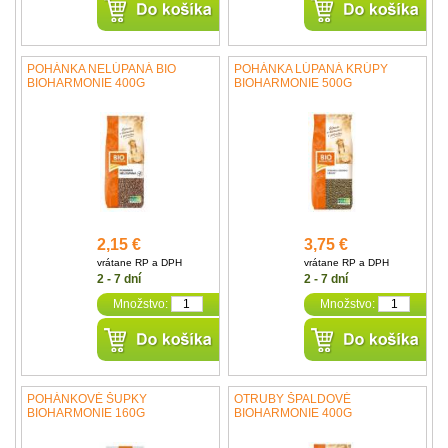
POHÁNKA NELÚPANÁ BIO
POHÁNKA LÚPANÁ KRÚPY
BIOHARMONIE 400G
BIOHARMONIE 500G
2,15 €
3,75 €
vrátane RP a DPH
vrátane RP a DPH
2 - 7 dní
2 - 7 dní
Množstvo:
Množstvo:
POHÁNKOVÉ ŠUPKY
OTRUBY ŠPALDOVÉ
BIOHARMONIE 160G
BIOHARMONIE 400G