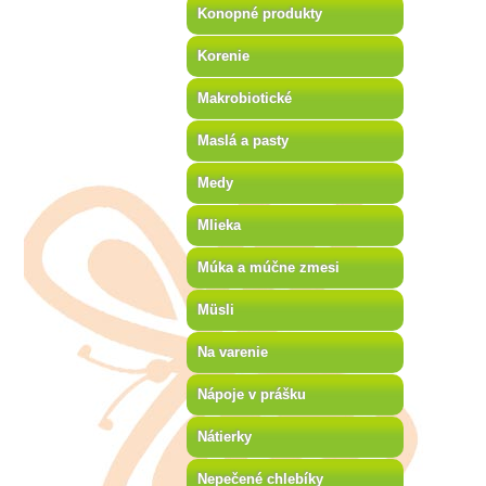
Konopné produkty
Korenie
Makrobiotické
Maslá a pasty
Medy
Mlieka
Múka a múčne zmesi
Müsli
Na varenie
Nápoje v prášku
Nátierky
Nepečené chlebíky