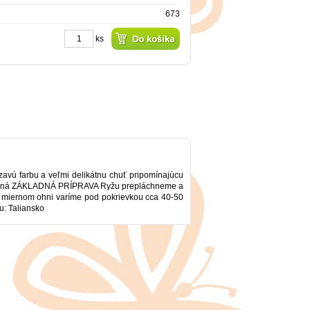
673
ks
avú farbu a veľmi delikátnu chuť pripomínajúcu
 červená ZÁKLADNÁ PRÍPRAVA Ryžu prepláchneme a
Na miernom ohni varíme pod pokrievkou cca 40-50
u: Taliansko