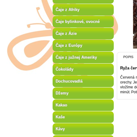
Čaje z Afriky
Čaje bylinkové, ovocné
Čaje z Ázie
Čaje z Európy
Čaje z južnej Ameriky
POPIS
Ryža če
Čokolády
Červená r
Dochucovadlá
orechy. J
vložíme d
minút. Po
Džemy
Kakao
Kaše
Kávy