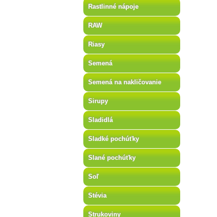
Rastlinné nápoje
RAW
Riasy
Semená
Semená na nakličovanie
Sirupy
Sladidlá
Sladké pochúťky
Slané pochúťky
Soľ
Stévia
Strukoviny