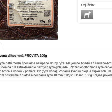
Obj. čislo:
rvená dlhozrnná PROVITA 100g
yža patrí medzí špeciálne nelúpané druhy ryže. Má jemne hnedú až červeno-hrdz
e ideálna pre zatraktívnenie bežných ryžových jedál. Zloženie: dlhozrnná ryža
o hrnca s vodou v pomere 1:2 (ryža:voda). Pridáme kvapku oleja a štipku soli. 
tom odstavíme z platne a necháme ryžu 10 minút dôjsť. Obsah: 100g Krajina pôvod