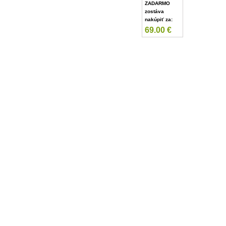
ZADARMO
zostáva
nakúpiť za:
69.00
€