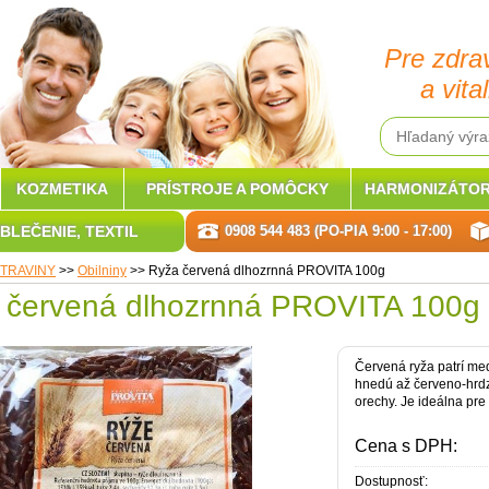
Pre zdra
a vital
KOZMETIKA
PRÍSTROJE A POMÔCKY
HARMONIZÁTOR
BLEČENIE, TEXTIL
0908 544 483 (PO-PIA 9:00 - 17:00)
TRAVINY
>>
Obilniny
>>
Ryža červená dlhozrnná PROVITA 100g
 červená dlhozrnná PROVITA 100g
Červená ryža patrí me
hnedú až červeno-hrdz
orechy. Je ideálna pre
Cena s DPH:
Dostupnosť: