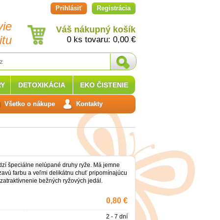
Prihlásiť
Registrácia
vie
Váš nákupný košík
itu
0 ks tovaru:
0,00
€
Y
DETOXIKÁCIA
EKO ČISTENIE
Všetko o nákupe
Kontakty
dzí špeciálne nelúpané druhy ryže. Má jemne
avú farbu a veľmi delikátnu chuť pripomínajúcu
 zatraktívnenie bežných ryžových jedál.
0,80 €
2 - 7 dní