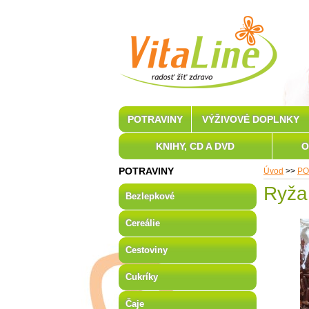
POTRAVINY
VÝŽIVOVÉ DOPLNKY
KNIHY, CD A DVD
O
POTRAVINY
Úvod
>>
PO
Ryža
Bezlepkové
Cereálie
Cestoviny
Cukríky
Čaje