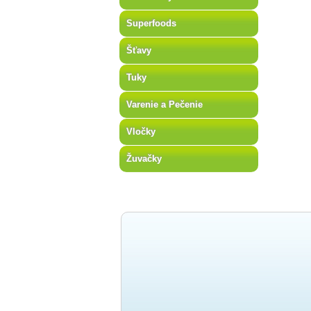
Superfoods
Šťavy
Tuky
Varenie a Pečenie
Vločky
Žuvačky