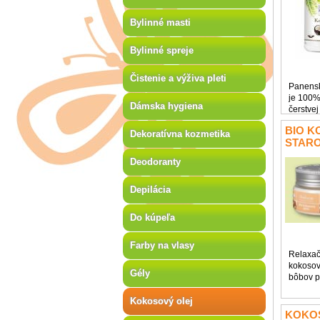
Bylinné masti
Bylinné spreje
Čistenie a výživa pleti
Panensk
je 100%
Dámska hygiena
čerstvej
BIO kok
BIO 
BIO proj
Dekoratívna kozmetika
STARO
južných 
SALOO
Deodoranty
Depilácia
Do kúpeľa
Farby na vlasy
Relaxač
kokosov
Gély
bôbov p
pleť aj 
hydratuj
Kokosový olej
vrátane 
KOKO