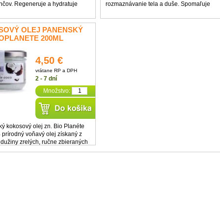
čov. Regeneruje a hydratuje
rozmaznávanie tela a duše. Spomaľuje
, udržuje ju vláčnu a hebkú.
starnutie pokožky, chráni pred
izujúce pomarančové esencie
dehydratáciou, obsahuje antioxidačné
čiavajú pokožke neodolateľnú
látky, je určená pre všetky typy pleti.
SOVÝ OLEJ PANENSKÝ
odvábnu ...
Opojná vôňa vyvoláva ...
IOPLANETE 200ML
4,50 €
vrátane RP a DPH
2 - 7 dní
Množstvo:
ý kokosový olej zn. Bio Planéte
 prírodný voňavý olej získaný z
 dužiny zrelých, ručne zbieraných
osových orechov. Olej pochádza z
ektu "Care Naturkost Filipíny" z
ostrovov Filipín, na ktorom ...