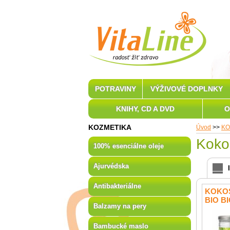
POTRAVINY
VÝŽIVOVÉ DOPLNKY
KNIHY, CD A DVD
O
KOZMETIKA
Úvod
>>
KO
Koko
100% esenciálne oleje
Ajurvédska
Antibakteriálne
KOKO
BIO B
Balzamy na pery
Bambucké maslo