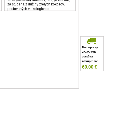
za studena z dužiny zrelých kokosov,
pestovaných v ekologickom
poľnohospodárstve. Celý proces výroby
trvá len niekoľko málo hodín, aby si olej
zachoval svoju výbornú kvalitu ...
Do dopravy
ZADARMO
zostáva
nakúpiť za:
69.00
€