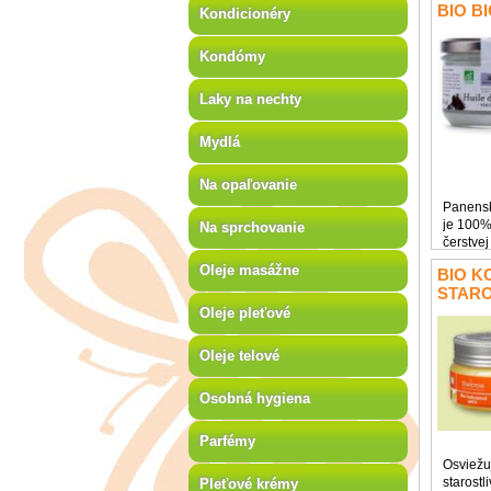
vysychan
BIO B
Kondicionéry
Kondómy
Laky na nechty
Mydlá
Na opaľovanie
Panensk
je 100%
Na sprchovanie
čerstvej
BIO kok
Oleje masážne
BIO 
BIO proj
STAR
južných 
SALOO
Oleje pleťové
Oleje telové
Osobná hygiena
Parfémy
Osviežu
starostl
Pleťové krémy