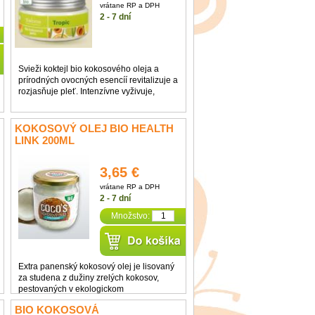
vrátane RP a DPH
2 - 7 dní
Svieži koktejl bio kokosového oleja a
prírodných ovocných esencíí revitalizuje a
rozjasňuje pleť. Intenzívne vyživuje,
regeneruje a zvláčňuje všetky typy pleti
vrátane citlivej, chráni ju pred
dehydratáciou a spomaľuje jej starnutie.
KOKOSOVÝ OLEJ BIO HEALTH
LINK 200ML
3,65 €
vrátane RP a DPH
2 - 7 dní
Množstvo:
Extra panenský kokosový olej je lisovaný
za studena z dužiny zrelých kokosov,
pestovaných v ekologickom
poľnohospodárstve. Celý proces výroby
BIO KOKOSOVÁ
trvá len niekoľko málo hodín, aby si olej