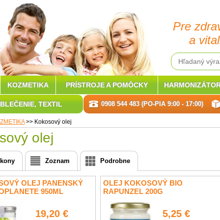
Pre zdra
a vital
KOZMETIKA
PRÍSTROJE A POMÔCKY
HARMONIZÁTOR
BLEČENIE, TEXTIL
0908 544 483 (PO-PIA 9:00 - 17:00)
ZMETIKA
>>
Kokosový olej
sový olej
Ikony
Zoznam
Podrobne
SOVÝ OLEJ PANENSKÝ
OLEJ KOKOSOVÝ BIO
IOPLANETE 950ML
RAPUNZEL 200G
19,20 €
5,25 €