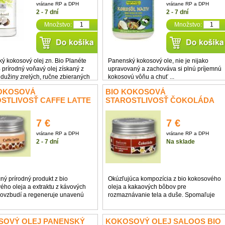
vrátane RP a DPH
vrátane RP a DPH
2 - 7 dní
2 - 7 dní
Množstvo:
Množstvo:
ý kokosový olej zn. Bio Planéte
Panenský kokosový ole, nie je nijako
 prírodný voňavý olej získaný z
upravovaný a zachováva si plnú príjemnú
 dužiny zrelých, ručne zbieraných
kokosovú vôňu a chuť ...
osových orechov. Olej pochádza z
KOKOSOVÁ
BIO KOKOSOVÁ
ektu "Care Naturkost Filipíny" z
STLIVOSŤ CAFFE LATTE
STAROSTLIVOSŤ ČOKOLÁDA
ostrovov Filipín, na ktorom ...
S 100ML
SALOOS 100ML
7 €
7 €
vrátane RP a DPH
vrátane RP a DPH
2 - 7 dní
Na sklade
ný prírodný produkt z bio
Okúzľujúca kompozícia z bio kokosového
ého oleja a extraktu z kávových
oleja a kakaových bôbov pre
ovzbudí a regeneruje unavenú
rozmaznávanie tela a duše. Spomaľuje
myseľ. Dokonale ošetruje,
starnutie pokožky, chráni pred
e a zjemňuje všetky typy pleti
dehydratáciou, obsahuje antioxidačné
citlivej, chráni pred jej
látky, je určená pre všetky typy pleti.
SOVÝ OLEJ PANENSKÝ
KOKOSOVÝ OLEJ SALOOS BIO