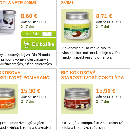
ím ...
Opojná vôňa vyvoláva ...
IOPLANETE 400ML
250ML
8,60 €
8,71 €
vrátane RP a DPH
vrátane RP a DPH
2 - 7 dní
2 - 7 dní
Množstvo:
Kokosový olej sa vďaka svojim
vlastnostiam radí medzi oleje s veľmi
ý kokosový olej zn. Bio Planéte
širokým spektrom vnútorného aj
 prírodný voňavý olej získaný z
vonkajšieho použitia. Jeho typickou
 dužiny zrelých, ručne zbieraných
vlastnosťou je tuhá konzistenci, ktorá sa
osových orechov. Olej pochádza z
pri 24°C mení na tekutú. Ako čistá
KOKOSOVÁ
BIO KOKOSOVÁ
ektu "Care Naturkost Filipíny" z
prírodná surovina ...
OSTLIVOSŤ POMARANČ
STAROSTLIVOSŤ ČOKOLÁDA
ostrovov Filipín ...
S 250ML
SALOOS 250ML
15,30 €
15,90 €
vrátane RP a DPH
vrátane RP a DPH
2 - 7 dní
2 - 7 dní
júca a intenzívne vyživujúca
Okúzľujúca kompozícia z bio kokosového
ivost s vôňou kokosu a šťavnatých
oleja a kakaových bôbov pre