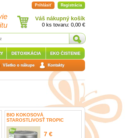
Prihlásiť
Registrácia
vie
Váš nákupný košík
itu
0 ks tovaru:
0,00
€
Y
DETOXIKÁCIA
EKO ČISTENIE
Všetko o nákupe
Kontakty
BIO KOKOSOVÁ
STAROSTLIVOSŤ TROPIC
SALOOS 100ML
7 €