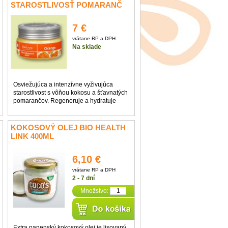
STAROSTLIVOSŤ POMARANČ
zachoval svoju výbornú kvalitu. Nie sú do
SALOOS 100ML
neho ...
7 €
vrátane RP a DPH
Na sklade
Osviežujúca a intenzívne vyživujúca
starostlivost s vôňou kokosu a šťavnatých
pomarančov. Regeneruje a hydratuje
pokožku, udržuje ju vláčnu a hebkú.
Energetizujúce pomarančové esencie
prepožičiavajú pokožke neodolateľnú
KOKOSOVÝ OLEJ BIO HEALTH
vôňu, hodvábnu ...
LINK 400ML
6,10 €
vrátane RP a DPH
2 - 7 dní
Množstvo:
Extra panenský kokosový olej je lisovaný