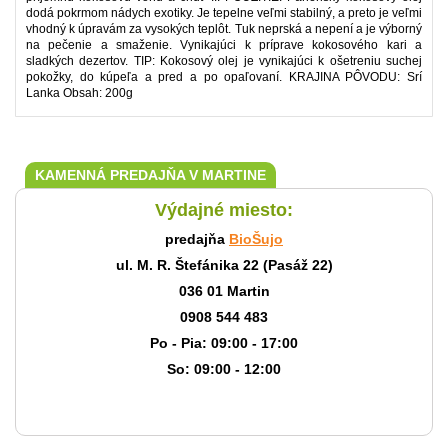
dodá pokrmom nádych exotiky. Je tepelne veľmi stabilný, a preto je veľmi
vhodný k úpravám za vysokých teplôt. Tuk neprská a nepení a je výborný
na pečenie a smaženie. Vynikajúci k príprave kokosového kari a
sladkých dezertov. TIP: Kokosový olej je vynikajúci k ošetreniu suchej
pokožky, do kúpeľa a pred a po opaľovaní. KRAJINA PÔVODU: Srí
Lanka Obsah: 200g
KAMENNÁ PREDAJŇA V MARTINE
Výdajné miesto:
predajňa
BioŠujo
ul. M. R. Štefánika 22 (Pasáž 22)
036 01 Martin
0908 544 483
Po - Pia: 09:00 - 17:00
So: 09:00 - 12:00