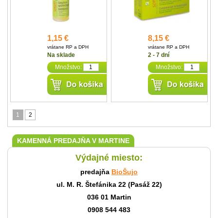
1,15 €
8,15 €
vrátane RP a DPH
vrátane RP a DPH
Na sklade
2 - 7 dní
Množstvo:
Množstvo:
1
2
KAMENNÁ PREDAJŇA V MARTINE
Výdajné miesto:
predajňa
BioŠujo
ul. M. R. Štefánika 22 (Pasáž 22)
036 01 Martin
0908 544 483