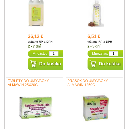
36,12 €
6,51 €
vrátane RP a DPH
vrátane RP a DPH
2 - 7 dní
2 - 5 dní
Množstvo:
Množstvo:
TABLETY DO UMÝVAČKY
PRÁŠOK DO UMÝVAČKY
ALMAWIN 25X20G
ALMAWIN 1250G