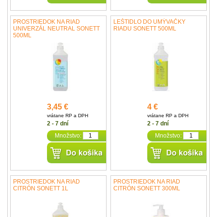
PROSTRIEDOK NA RIAD
LEŠTIDLO DO UMÝVAČKY
UNIVERZÁL NEUTRAL SONETT
RIADU SONETT 500ML
500ML
3,45 €
4 €
vrátane RP a DPH
vrátane RP a DPH
2 - 7 dní
2 - 7 dní
Množstvo:
Množstvo:
PROSTRIEDOK NA RIAD
PROSTRIEDOK NA RIAD
CITRÓN SONETT 1L
CITRÓN SONETT 300ML