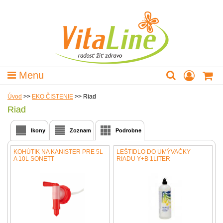
Menu
Úvod
>>
EKO ČISTENIE
>>
Riad
Riad
Ikony
Zoznam
Podrobne
KOHÚTIK NA KANISTER PRE 5L
LEŠTIDLO DO UMÝVAČKY
A 10L SONETT
RIADU Y+B 1LITER