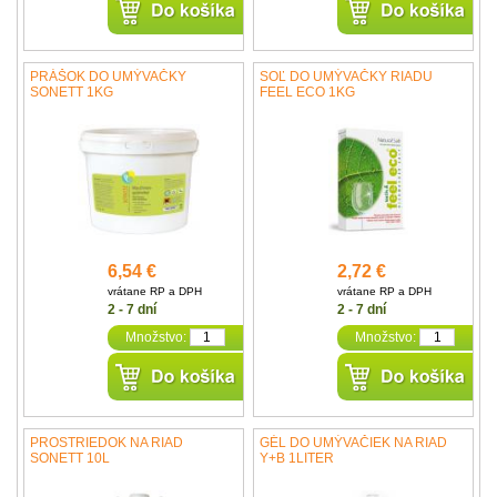
PRÁŠOK DO UMÝVAČKY
SOĽ DO UMÝVAČKY RIADU
SONETT 1KG
FEEL ECO 1KG
6,54 €
2,72 €
vrátane RP a DPH
vrátane RP a DPH
2 - 7 dní
2 - 7 dní
Množstvo:
Množstvo:
PROSTRIEDOK NA RIAD
GÉL DO UMÝVAČIEK NA RIAD
SONETT 10L
Y+B 1LITER