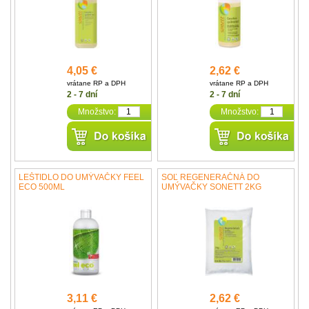
4,05 €
2,62 €
vrátane RP a DPH
vrátane RP a DPH
2 - 7 dní
2 - 7 dní
Množstvo:
Množstvo:
LEŠTIDLO DO UMÝVAČKY FEEL
SOĽ REGENERAČNÁ DO
ECO 500ML
UMÝVAČKY SONETT 2KG
3,11 €
2,62 €