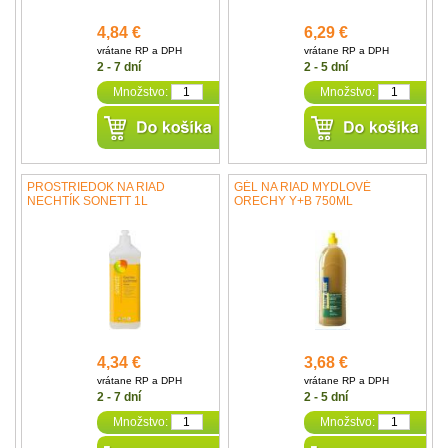
4,84 €
6,29 €
vrátane RP a DPH
vrátane RP a DPH
2 - 7 dní
2 - 5 dní
Množstvo:
Množstvo:
PROSTRIEDOK NA RIAD
GÉL NA RIAD MYDLOVÉ
NECHTÍK SONETT 1L
ORECHY Y+B 750ML
4,34 €
3,68 €
vrátane RP a DPH
vrátane RP a DPH
2 - 7 dní
2 - 5 dní
Množstvo:
Množstvo: