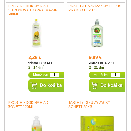
PROSTRIEDOK NA RIAD
PRACÍ GEL A AVIVÁŽ NA DETSKÉ
CITRÓNOVÁ TRÁVA ALMAWIN
PRÁDLO EFP 1,5L
500ML
3,28 €
9,99 €
vrátane RP a DPH
vrátane RP a DPH
2 - 14 dní
2 - 21 dní
Množstvo:
Množstvo:
PROSTRIEDOK NA RIAD
TABLETY DO UMÝVAČKY
SONETT 120ML
SONETT 25KS