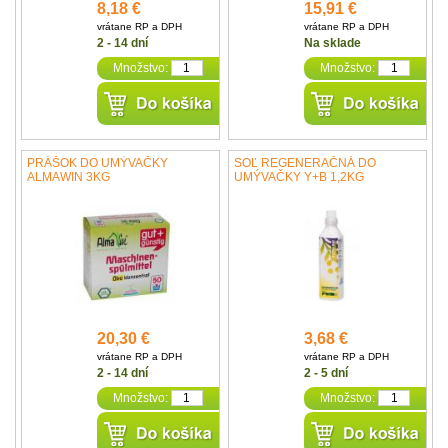
8,18 €
15,91 €
vrátane RP a DPH
vrátane RP a DPH
2 - 14 dní
Na sklade
Množstvo:
Množstvo:
PRÁŠOK DO UMÝVAČKY
SOĽ REGENERAČNÁ DO
ALMAWIN 3KG
UMÝVAČKY Y+B 1,2KG
20,30 €
3,68 €
vrátane RP a DPH
vrátane RP a DPH
2 - 14 dní
2 - 5 dní
Množstvo:
Množstvo: