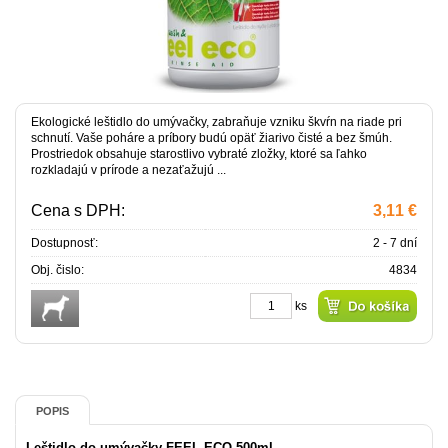
Ekologické leštidlo do umývačky, zabraňuje vzniku škvŕn na riade pri
schnutí. Vaše poháre a príbory budú opäť žiarivo čisté a bez šmúh.
Prostriedok obsahuje starostlivo vybraté zložky, ktoré sa ľahko
rozkladajú v prírode a nezaťažujú ...
Cena s DPH:
3,11 €
Dostupnosť:
2 - 7 dní
Obj. čislo:
4834
ks
POPIS
Leštidlo do umývačky FEEL ECO 500ml