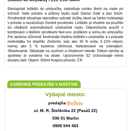
Ekologické leštidlo do umývačky, zabraňuje vzniku škvŕn na riade pri
schnutí. Vaše poháre a príbory budú opäť žiarivo čisté a bez šmúh.
Prostriedok obsahuje starostlivo vybraté zložky, ktoré sa ľahko rozkladajú
v prírode a nezaťažujú životné prostredie. Leštidlo je vhodné na použitie
do všetkých automatických umývačiek riadu. Odporúčame použiť v
kombinácii s ďalšími výrobkami feel eco- práškom a soľou do umývačky.
Pre správnu účinnosť kontrolujte hladinu leštidla v umývačke a v prípade
nedostatku ho doplňte. Zloženie: viac ako 30 % voda, 5-15% etanol,
menej ako 5 % kyselina citrónová. Netestované na zvieratách.
Skladovanie: Skladujte na suchom a chladnom mieste. Dátum výroby aj
spotreby je uvedený na obale. Upozornenie S2 Uchovávajte mimo
dosahu detí. Objem: 500ml Krajina pôvodu: ČR
KAMENNÁ PREDAJŇA V MARTINE
Výdajné miesto:
predajňa
BioŠujo
ul. M. R. Štefánika 22 (Pasáž 22)
036 01 Martin
0908 544 483