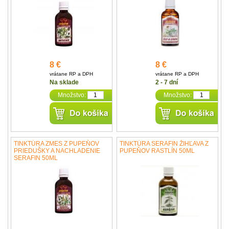
8 €
8 €
vrátane RP a DPH
vrátane RP a DPH
Na sklade
2 - 7 dní
Množstvo:
Množstvo:
TINKTÚRA ZMES Z PUPEŇOV
TINKTÚRA SERAFIN ŽIHĽAVA Z
PRIEDUŠKY A NACHLADENIE
PUPEŇOV RASTLÍN 50ML
SERAFIN 50ML