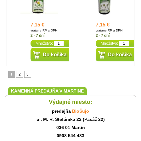
7,15 €
7,15 €
vrátane RP a DPH
vrátane RP a DPH
2 - 7 dní
2 - 7 dní
Množstvo:
Množstvo:
1
2
3
KAMENNÁ PREDAJŇA V MARTINE
Výdajné miesto:
predajňa
BioŠujo
ul. M. R. Štefánika 22 (Pasáž 22)
036 01 Martin
0908 544 483