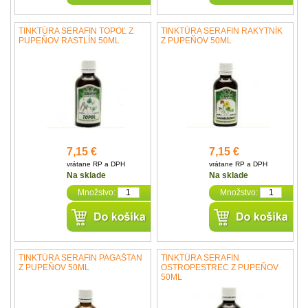
TINKTÚRA SERAFIN TOPOĽ Z
TINKTÚRA SERAFIN RAKYTNÍK
PUPEŇOV RASTLÍN 50ML
Z PUPEŇOV 50ML
7,15 €
7,15 €
vrátane RP a DPH
vrátane RP a DPH
Na sklade
Na sklade
Množstvo:
Množstvo:
TINKTÚRA SERAFIN PAGAŠTAN
TINKTÚRA SERAFIN
Z PUPEŇOV 50ML
OSTROPESTREC Z PUPEŇOV
50ML