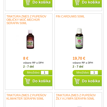
TINKTÚRA ZMES Z PUPEŇOV
FIN CARDUMIS 50ML
OBLIČKY MOČ.MECHÚR
SERAFIN 50ML
8 €
19,70 €
vrátane RP a DPH
vrátane RP a DPH
2 - 7 dní
2 - 7 dní
Množstvo:
Množstvo:
TINKTÚRA ZMES Z PUPEŇOV
TINKTÚRA ZMES Z PUPEŇOV
KLIMAKTER SERAFIN 50ML
ŽILY A LYMFA SERAFIN 50ML