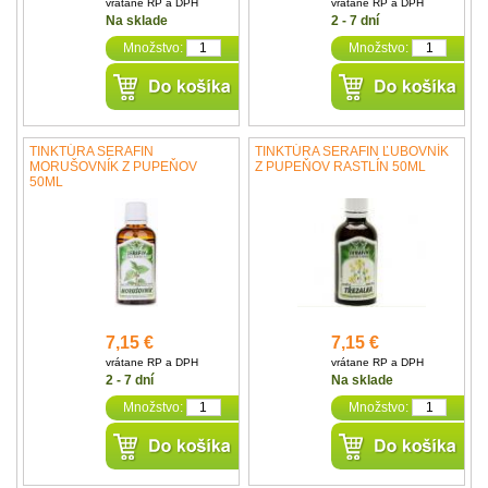
vrátane RP a DPH
vrátane RP a DPH
Na sklade
2 - 7 dní
Množstvo:
Množstvo:
TINKTÚRA SERAFIN
TINKTÚRA SERAFIN ĽUBOVNÍK
MORUŠOVNÍK Z PUPEŇOV
Z PUPEŇOV RASTLÍN 50ML
50ML
7,15 €
7,15 €
vrátane RP a DPH
vrátane RP a DPH
2 - 7 dní
Na sklade
Množstvo:
Množstvo: