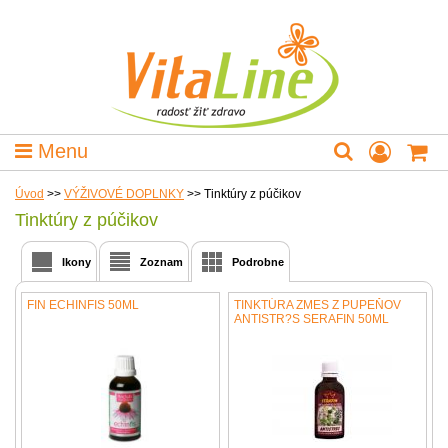
Menu
Úvod
>>
VÝŽIVOVÉ DOPLNKY
>>
Tinktúry z púčikov
Tinktúry z púčikov
Ikony
Zoznam
Podrobne
FIN ECHINFIS 50ML
TINKTÚRA ZMES Z PUPEŇOV
ANTISTR?S SERAFIN 50ML