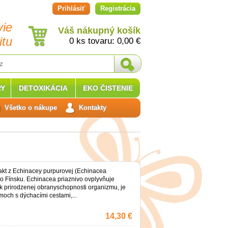
Prihlásiť
Registrácia
vie
Váš nákupný košík
itu
0 ks tovaru:
0,00
€
Y
DETOXIKÁCIA
EKO ČISTENIE
Všetko o nákupe
Kontakty
rakt z Echinacey purpurovej (Echinacea
o Fínsku. Echinacea priaznivo ovplyvňuje
a k prirodzenej obranyschopnosti organizmu, je
och s dýchacími cestami,...
14,30 €