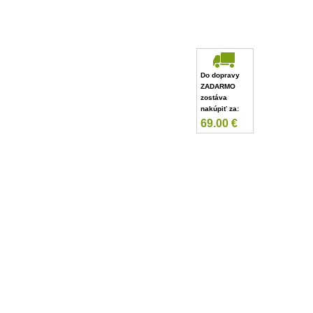
Do dopravy
ZADARMO
zostáva
nakúpiť za:
69.00
€