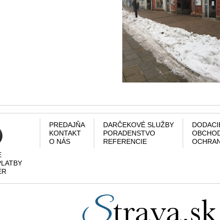
PREDAJŇA
DARČEKOVÉ SLUŽBY
DODACI
KONTAKT
PORADENSTVO
OBCHOD
O NÁS
REFERENCIE
OCHRAN
E
PLATBY
ÉR