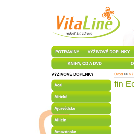
POTRAVINY
VÝŽIVOVÉ DOPLNKY
KNIHY, CD A DVD
O
VÝŽIVOVÉ DOPLNKY
Úvod
>>
VÝ
fin E
Acai
Africké
Ajurvédske
Allicin
Amazónske