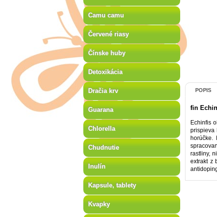
Camu camu
Červené riasy
Čínske huby
Detoxikácia
Dračia krv
POPIS
fin Echi
Guarana
Echinfis 
Chlorella
prispieva
horúčke. 
spracovan
Chudnutie
rastliny, 
extrakt z
Inulín
antidopin
Kapsule, tablety
Kvapky