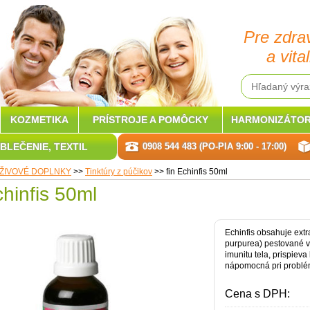
Pre zdra
a vital
KOZMETIKA
PRÍSTROJE A POMÔCKY
HARMONIZÁTOR
BLEČENIE, TEXTIL
0908 544 483 (PO-PIA 9:00 - 17:00)
ŽIVOVÉ DOPLNKY
>>
Tinktúry z púčikov
>>
fin Echinfis 50ml
chinfis 50ml
Echinfis obsahuje ext
purpurea) pestované v
imunitu tela, prispiev
nápomocná pri problém
Cena s DPH: