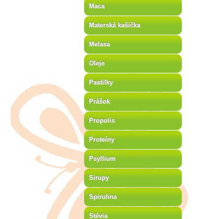
Maca
Materská kašička
Melasa
Oleje
Pastilky
Prášok
Propolis
Proteíny
Psyllium
Sirupy
Spirulina
Stévia