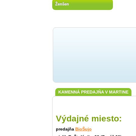
Ženšen
KAMENNÁ PREDAJŇA V MARTINE
Výdajné miesto:
predajňa
BioŠujo