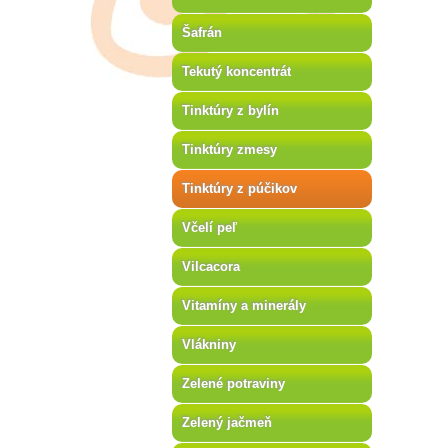
Šafrán
Tekutý koncentrát
Tinktúry z bylín
Tinktúry zmesy
Tinktúry z púčikov
Včelí peľ
Vilcacora
Vitamíny a minerály
Vlákniny
Zelené potraviny
Zelený jačmeň