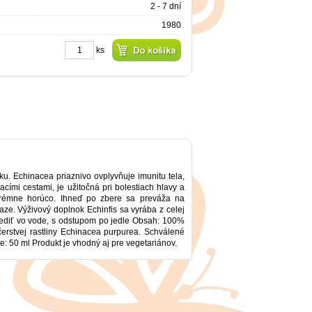
2 - 7 dní
1980
ks
u. Echinacea priaznivo ovplyvňuje imunitu tela,
ími cestami, je užitočná pri bolestiach hlavy a
xtrémne horúco. Ihneď po zbere sa preváža na
ze. Výživový doplnok Echinfis sa vyrába z celej
ozriediť vo vode, s odstupom po jedle Obsah: 100%
erstvej rastliny Echinacea purpurea. Schválené
: 50 ml Produkt je vhodný aj pre vegetariánov.