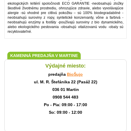
ekologických kritérií spoločnosti ECO GARANTIE -neobsahujú zložky
škodlivé životnému prostrediu, ohrozujúce zdravie, alebo vyvolávajúce
alergie -sú vhodné pre citlivú pokožku – sú 100% biodegradabilné -
neobsahujú suroviny z ropy, syntetické konzervanty, vône a farbivá -
neobsahujú enzýmy a fosfáty -používajú suroviny z bio dynamického,
alebo ekologického pestovania -obsahujú vitalizovanú vodu -obaly sú
recyklovateľné.
KAMENNÁ PREDAJŇA V MARTINE
Výdajné miesto:
predajňa
BioŠujo
ul. M. R. Štefánika 22 (Pasáž 22)
036 01 Martin
0908 544 483
Po - Pia: 09:00 - 17:00
So: 09:00 - 12:00