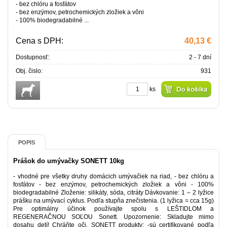
- bez chlóru a fosfátov
- bez enzýmov, petrochemických zložiek a vôni
- 100% biodegradabilné ...
Cena s DPH:
40,13 €
Dostupnosť:
2 - 7 dní
Obj. čislo:
931
ks
POPIS
Prášok do umývačky SONETT 10kg
- vhodné pre všetky druhy domácich umývačiek na riad, - bez chlóru a
fosfátov - bez enzýmov, petrochemických zložiek a vôni - 100%
biodegradabilné Zloženie: silikáty, sóda, citráty Dávkovanie: 1 – 2 lyžice
prášku na umývací cyklus. Podľa stupňa znečistenia. (1 lyžica = cca 15g)
Pre optimálny účinok používajte spolu s LEŠTIDLOM a
REGENERAČNOU SOĽOU Sonett. Upozornenie: Skladujte mimo
dosahu detí! Chráňte oči. SONETT produkty: -sú certifikované podľa