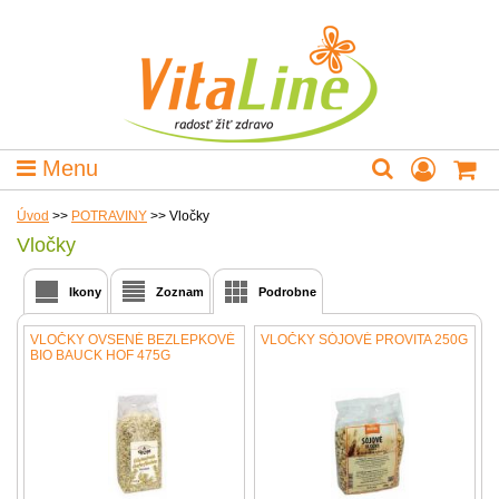
Menu
Úvod
>>
POTRAVINY
>>
Vločky
Vločky
Ikony
Zoznam
Podrobne
VLOČKY OVSENÉ BEZLEPKOVÉ
VLOČKY SÓJOVÉ PROVITA 250G
BIO BAUCK HOF 475G