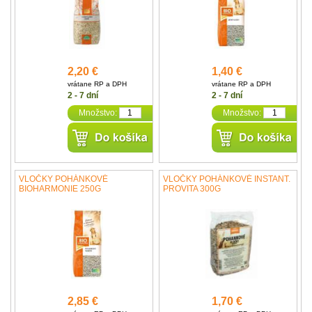
2,20 €
1,40 €
vrátane RP a DPH
vrátane RP a DPH
2 - 7 dní
2 - 7 dní
Množstvo:
Množstvo:
VLOČKY POHÁNKOVÉ
VLOČKY POHÁNKOVÉ INSTANT.
BIOHARMONIE 250G
PROVITA 300G
2,85 €
1,70 €