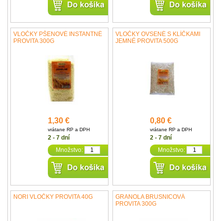
VLOČKY PŠENOVÉ INSTANTNÉ
VLOČKY OVSENÉ S KLÍČKAMI
PROVITA 300G
JEMNÉ PROVITA 500G
1,30 €
0,80 €
vrátane RP a DPH
vrátane RP a DPH
2 - 7 dní
2 - 7 dní
Množstvo:
Množstvo:
NORI VLOČKY PROVITA 40G
GRANOLA BRUSNICOVÁ
PROVITA 300G