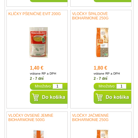
KLÍČKY PŠENIČNÉ EVIT 200G
VLOČKY ŠPALDOVÉ
BIOHARMONIE 250G
1,40 €
1,80 €
vrátane RP a DPH
vrátane RP a DPH
2 - 7 dní
2 - 7 dní
Množstvo:
Množstvo:
VLOČKY OVSENÉ JEMNÉ
VLOČKY JAČMENNÉ
BIOHARMONIE 500G
BIOHARMONIE 250G