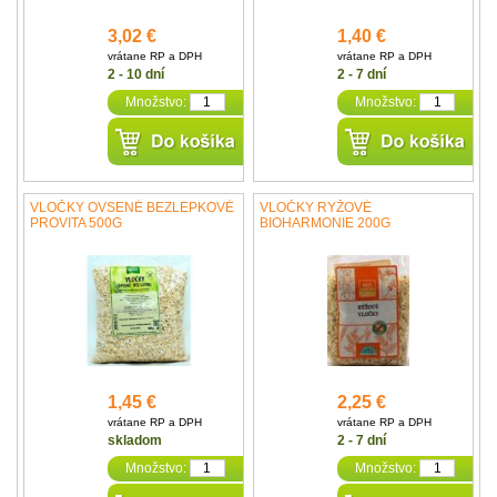
3,02 €
1,40 €
vrátane RP a DPH
vrátane RP a DPH
2 - 10 dní
2 - 7 dní
Množstvo:
Množstvo:
VLOČKY OVSENÉ BEZLEPKOVÉ
VLOČKY RYŽOVÉ
PROVITA 500G
BIOHARMONIE 200G
1,45 €
2,25 €
vrátane RP a DPH
vrátane RP a DPH
skladom
2 - 7 dní
Množstvo:
Množstvo: