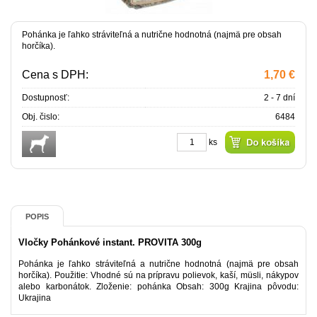
Pohánka je ľahko stráviteľná a nutrične hodnotná (najmä pre obsah
horčíka).
Cena s DPH:
1,70 €
Dostupnosť:
2 - 7 dní
Obj. čislo:
6484
ks
POPIS
Vločky Pohánkové instant. PROVITA 300g
Pohánka je ľahko stráviteľná a nutrične hodnotná (najmä pre obsah
horčíka). Použitie: Vhodné sú na prípravu polievok, kaší, müsli, nákypov
alebo karbonátok. Zloženie: pohánka Obsah: 300g Krajina pôvodu:
Ukrajina