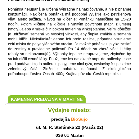
Pohánka nelúpaná je určená výhradne na nakličovanie, a nie k priamej
konzumácii. Naklíčená pohánka má podobné využitie ako petržlenová
vňať alebo pažítka. Návod na klíčenie: Pohánku namočíme na 15-20
hodín. Potom klíčime na klíčidle s vlnitým povrchom (napr. z umelej
hmoty), alebo v miske či hlbokom tanieri na vlhkej tkanine. Veľmi dôležité
je udržiavať semená vo vysokej vlhkosti, aby šupka zmäkla a semená
mohli klíčiť. Niekoľkokrát denne ich preto rosíme, prípadne vsunieme
celú misku do polyetylénového vrecka. Je možné pohánku i plytko zasiať
do zeminy a pravidelne polievať. Po 14 dňoch sa zberá vňať i lístky
(obaly sa nekonzumujú!). Výhonky tepelne neupravujeme, zbytočne by
sa tak ničili cenné látky. Použijeme ich nasekané napr. do polievky tesne
pred podávaním, do nátierok, posypeme nimi ryžu, cestoviny či spestríme
zeleninový šalát. Zloženie: pohánka nelúpaná. Z ekologického
poľnohospodárstva. Obsah: 400g Krajina pôvodu: Česká republika
KAMENNÁ PREDAJŇA V MARTINE
Výdajné miesto:
predajňa
BioŠujo
ul. M. R. Štefánika 22 (Pasáž 22)
036 01 Martin