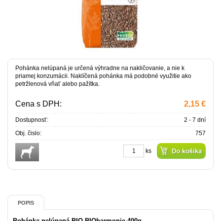
Pohánka nelúpaná je určená výhradne na nakličovanie, a nie k
priamej konzumácii. Naklíčená pohánka má podobné využitie ako
petržlenová vňať alebo pažítka.
Cena s DPH:
2,15 €
Dostupnosť:
2 - 7 dní
Obj. čislo:
757
ks
POPIS
Pohánka nelúpaná BIO BIOharmonie 400g