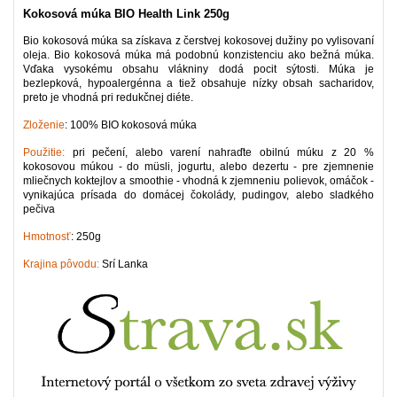
Kokosová múka BIO Health Link 250g
Bio kokosová múka sa získava z čerstvej kokosovej dužiny po vylisovaní
oleja. Bio kokosová múka má podobnú konzistenciu ako bežná múka.
Vďaka vysokému obsahu vlákniny dodá pocit sýtosti. Múka je
bezlepková, hypoalergénna a tiež obsahuje nízky obsah sacharidov,
preto je vhodná pri redukčnej diéte.
Zloženie
: 100% BIO kokosová múka
Použitie:
pri pečení, alebo varení nahraďte obilnú múku z 20 %
kokosovou múkou - do müsli, jogurtu, alebo dezertu - pre zjemnenie
mliečnych koktejlov a smoothie - vhodná k zjemneniu polievok, omáčok -
vynikajúca prísada do domácej čokolády, pudingov, alebo sladkého
pečiva
Hmotnosť
: 250g
Krajina pôvodu:
Srí Lanka