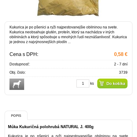
Kukurica je po pšenici a ryži najpestovanejšie obilninou na svete.
Kukurica neobsahuje glutén, proteín, ktorý sa nachádza v iných
obilninách a ktorý spôsobuje u mnohých ľudí neznášanlivosť. Kukurica
je jednou z najvýnosnejších plodín ...
Cena s DPH:
0,58 €
Dostupnosť:
2 - 7 dní
Obj. čislo:
3739
ks
POPIS
Múka Kukuričná polohrubá NATURAL J. 400g
Kukurica je po pšenici a ryži najpestovanejšie obilninou na svete.