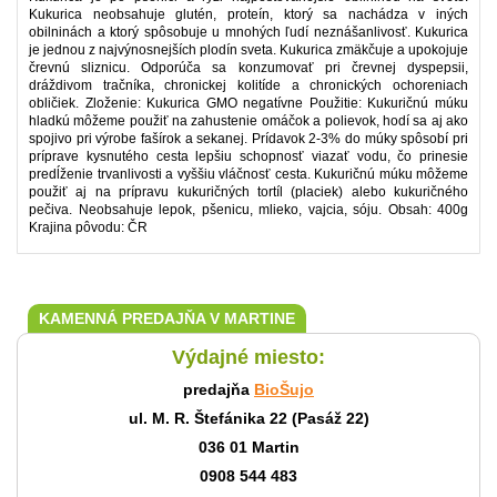
Kukurica neobsahuje glutén, proteín, ktorý sa nachádza v iných
obilninách a ktorý spôsobuje u mnohých ľudí neznášanlivosť. Kukurica
je jednou z najvýnosnejších plodín sveta. Kukurica zmäkčuje a upokojuje
črevnú sliznicu. Odporúča sa konzumovať pri črevnej dyspepsii,
dráždivom tračníka, chronickej kolitíde a chronických ochoreniach
obličiek. Zloženie: Kukurica GMO negatívne Použitie: Kukuričnú múku
hladkú môžeme použiť na zahustenie omáčok a polievok, hodí sa aj ako
spojivo pri výrobe fašírok a sekanej. Prídavok 2-3% do múky spôsobí pri
príprave kysnutého cesta lepšiu schopnosť viazať vodu, čo prinesie
predĺženie trvanlivosti a vyššiu vláčnosť cesta. Kukuričnú múku môžeme
použiť aj na prípravu kukuričných tortíl (placiek) alebo kukuričného
pečiva. Neobsahuje lepok, pšenicu, mlieko, vajcia, sóju. Obsah: 400g
Krajina pôvodu: ČR
KAMENNÁ PREDAJŇA V MARTINE
Výdajné miesto:
predajňa
BioŠujo
ul. M. R. Štefánika 22 (Pasáž 22)
036 01 Martin
0908 544 483