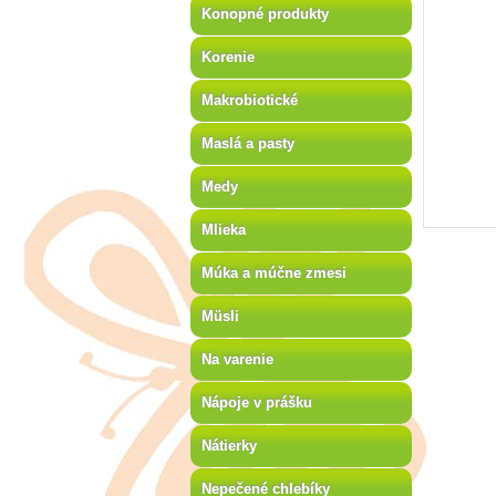
Konopné produkty
Korenie
Makrobiotické
Maslá a pasty
Medy
Mlieka
Múka a múčne zmesi
Müsli
Na varenie
Nápoje v prášku
Nátierky
Nepečené chlebíky