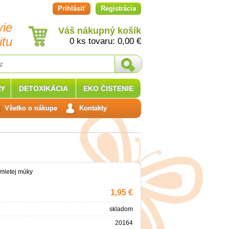
Prihlásiť
Registrácia
vie
Váš nákupný košík
itu
0 ks tovaru:
0,00
€
Y
DETOXIKÁCIA
EKO ČISTENIE
Všetko o nákupe
Kontakty
amletej múky
1,95 €
skladom
20164