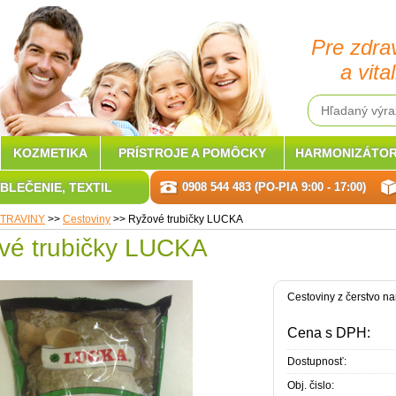
Pre zdra
a vital
KOZMETIKA
PRÍSTROJE A POMÔCKY
HARMONIZÁTOR
BLEČENIE, TEXTIL
0908 544 483 (PO-PIA 9:00 - 17:00)
TRAVINY
>>
Cestoviny
>>
Ryžové trubičky LUCKA
vé trubičky LUCKA
Cestoviny z čerstvo n
Cena s DPH:
Dostupnosť:
Obj. čislo: