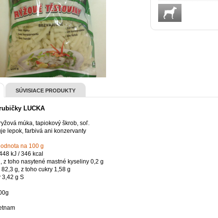
SÚVISIACE PRODUKTY
trubičky LUCKA
ryžová múka, tapiokový škrob, soľ.
e lepok, farbivá ani konzervanty
hodnota na 100 g
448 kJ / 346 kcal
, z toho nasytené mastné kyseliny 0,2 g
82,3 g, z toho cukry 1,58 g
 3,42 g S
00g
etnam