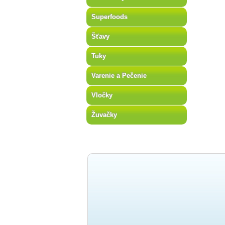
Superfoods
Šťavy
Tuky
Varenie a Pečenie
Vločky
Žuvačky