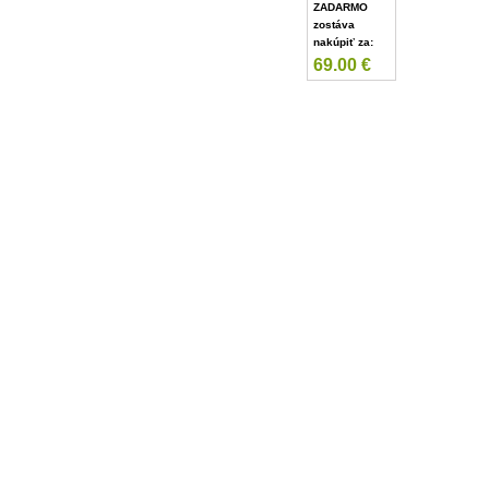
ZADARMO
zostáva
nakúpiť za:
69.00
€