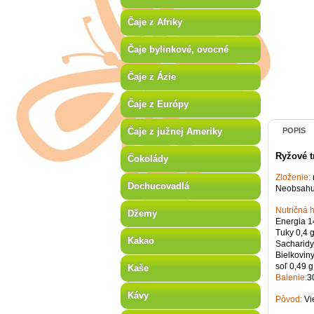
Čaje z Afriky
Čaje bylinkové, ovocné
Čaje z Ázie
Čaje z Európy
Čaje z južnej Ameriky
POPIS
Ryžové 
Čokolády
Zloženie:
Dochucovadlá
Neobsahuj
Nutričná 
Džemy
Energia 1
Tuky 0,4 g
Kakao
Sacharidy 
Bielkoviny
soľ 0,49 g
Kaše
Balenie:
3
Kávy
Pôvod:
Vi