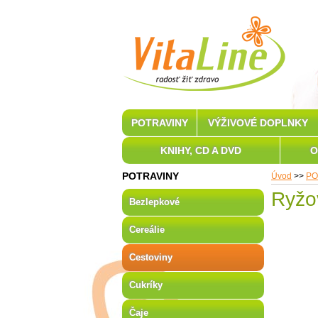
POTRAVINY
VÝŽIVOVÉ DOPLNKY
KNIHY, CD A DVD
O
POTRAVINY
Úvod
>>
PO
Ryžo
Bezlepkové
Cereálie
Cestoviny
Cukríky
Čaje