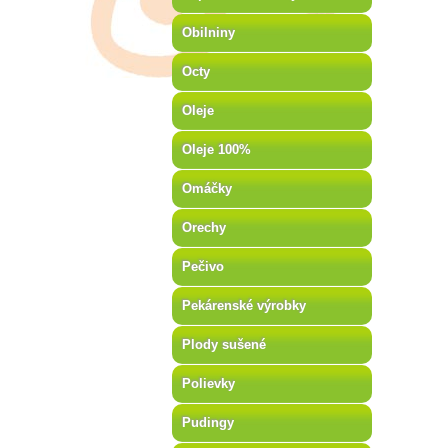
Obilniny
Octy
Oleje
Oleje 100%
Omáčky
Orechy
Pečivo
Pekárenské výrobky
Plody sušené
Polievky
Pudingy