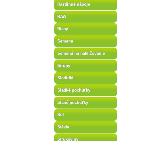
Rastlinné nápoje
RAW
Riasy
Semená
Semená na nakličovanie
Sirupy
Sladidlá
Sladké pochúťky
Slané pochúťky
Soľ
Stévia
Strukoviny