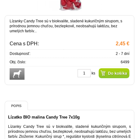
Lízanky Candy Tree sú v biokvalite, sladené kukuričným sirupom, s
prírodnou jemnou chuťou, bezlepkové, neobsahujú laktózu, bez
umelých farbív...
Cena s DPH:
2,45 €
Dostupnosť:
2 - 7 dní
Obj. čislo:
6499
ks
POPIS
Lízatko BIO malina Candy Tree 7x10g
Lízanky Candy Tree sú v biokvalite, sladené kukuričným sirupom, s
prírodnou jemnou chuťou, bezlepkové, neobsahujú laktózu, bez umelých
farbív. Zloženie: Kukuričný sirup *, regulátor kyslosti (kyselina citrónová E