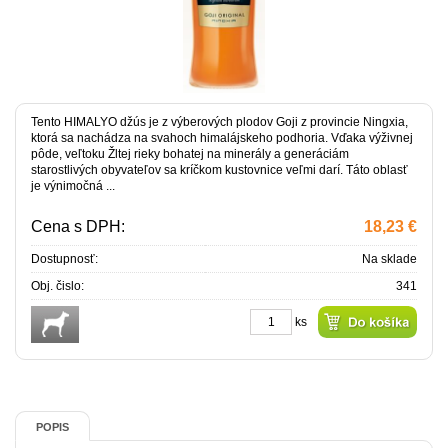
Tento HIMALYO džús je z výberových plodov Goji z provincie Ningxia,
ktorá sa nachádza na svahoch himalájskeho podhoria. Vďaka výživnej
pôde, veľtoku Žltej rieky bohatej na minerály a generáciám
starostlivých obyvateľov sa kríčkom kustovnice veľmi darí. Táto oblasť
je výnimočná ...
Cena s DPH:
18,23 €
Dostupnosť:
Na sklade
Obj. čislo:
341
ks
POPIS