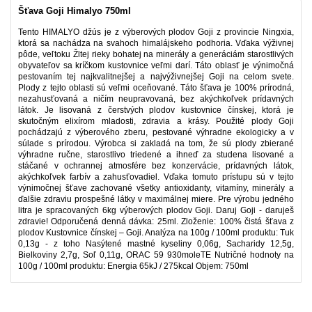
Šťava Goji Himalyo 750ml
Tento HIMALYO džús je z výberových plodov Goji z provincie Ningxia,
ktorá sa nachádza na svahoch himalájskeho podhoria. Vďaka výživnej
pôde, veľtoku Žltej rieky bohatej na minerály a generáciám starostlivých
obyvateľov sa kríčkom kustovnice veľmi darí. Táto oblasť je výnimočná
pestovaním tej najkvalitnejšej a najvýživnejšej Goji na celom svete.
Plody z tejto oblasti sú veľmi oceňované. Táto šťava je 100% prírodná,
nezahusťovaná a ničím neupravovaná, bez akýchkoľvek prídavných
látok. Je lisovaná z čerstvých plodov kustovnice čínskej, ktorá je
skutočným elixírom mladosti, zdravia a krásy. Použité plody Goji
pochádzajú z výberového zberu, pestované výhradne ekologicky a v
súlade s prírodou. Výrobca si zakladá na tom, že sú plody zbierané
výhradne ručne, starostlivo triedené a ihneď za studena lisované a
stáčané v ochrannej atmosfére bez konzervácie, prídavných látok,
akýchkoľvek farbív a zahusťovadiel. Vďaka tomuto prístupu sú v tejto
výnimočnej šťave zachované všetky antioxidanty, vitamíny, minerály a
ďalšie zdraviu prospešné látky v maximálnej miere. Pre výrobu jedného
litra je spracovaných 6kg výberových plodov Goji. Daruj Goji - daruješ
zdravie! Odporučená denná dávka: 25ml. Zloženie: 100% čistá šťava z
plodov Kustovnice čínskej – Goji. Analýza na 100g / 100ml produktu: Tuk
0,13g - z toho Nasýtené mastné kyseliny 0,06g, Sacharidy 12,5g,
Bielkoviny 2,7g, Soľ 0,11g, ORAC 59 930moleTE Nutričné hodnoty na
100g / 100ml produktu: Energia 65kJ / 275kcal Objem: 750ml