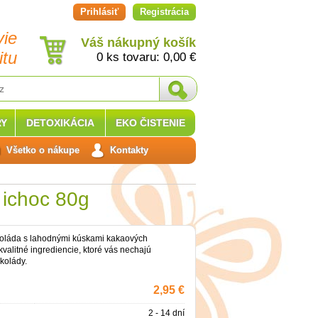
Prihlásiť
Registrácia
vie
Váš nákupný košík
itu
0 ks tovaru:
0,00
€
Y
DETOXIKÁCIA
EKO ČISTENIE
Všetko o nákupe
Kontakty
ichoc 80g
koláda s lahodnými kúskami kakaových
kvalitné ingrediencie, ktoré vás nechajú
kolády.
2,95 €
2 - 14 dní