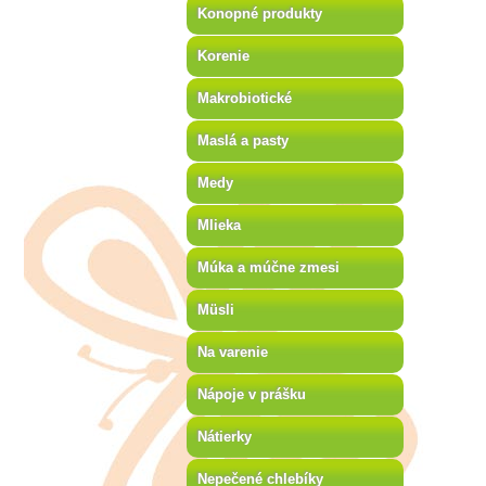
Konopné produkty
Korenie
Makrobiotické
Maslá a pasty
Medy
Mlieka
Múka a múčne zmesi
Müsli
Na varenie
Nápoje v prášku
Nátierky
Nepečené chlebíky