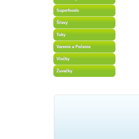
Superfoods
Šťavy
Tuky
Varenie a Pečenie
Vločky
Žuvačky