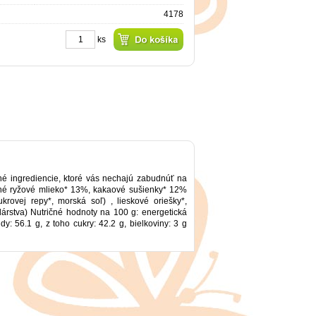
4178
ks
né ingrediencie, ktoré vás nechajú zabudnúť na
šené ryžové mlieko* 13%, kakaové sušienky* 12%
krovej repy*, morská soľ) , lieskové oriešky*,
rstva) Nutričné hodnoty na 100 g: energetická
y: 56.1 g, z toho cukry: 42.2 g, bielkoviny: 3 g