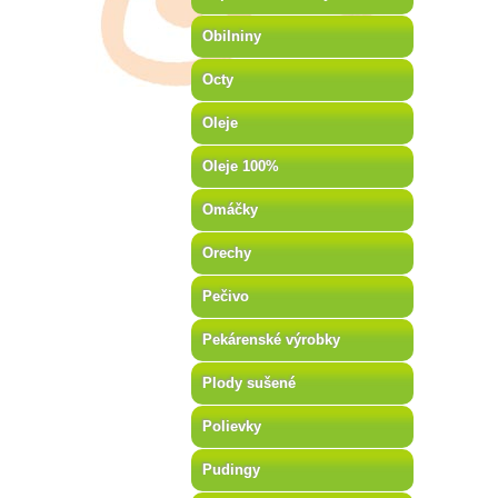
Obilniny
Octy
Oleje
Oleje 100%
Omáčky
Orechy
Pečivo
Pekárenské výrobky
Plody sušené
Polievky
Pudingy