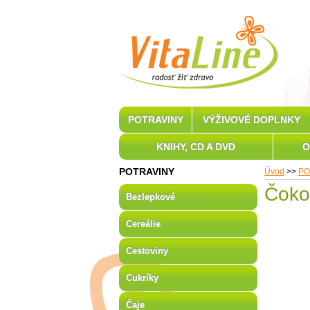
POTRAVINY
VÝŽIVOVÉ DOPLNKY
KNIHY, CD A DVD
O
POTRAVINY
Úvod
>>
PO
Čoko
Bezlepkové
Cereálie
Cestoviny
Cukríky
Čaje