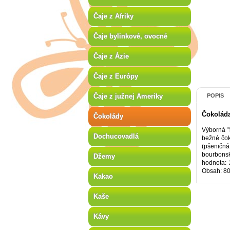
Čaje z Afriky
Čaje bylinkové, ovocné
Čaje z Ázie
Čaje z Európy
Čaje z južnej Ameriky
POPIS
Čokolád
Čokolády
Výborná "
Dochucovadlá
bežné čok
(pšeničná
bourbonsk
Džemy
hodnota: 
Obsah: 80
Kakao
Kaše
Kávy