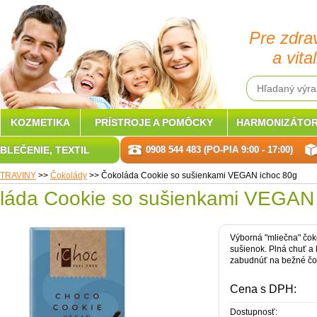
Pre zdra
a vital
KOZMETIKA
PRÍSTROJE A POMÔCKY
HARMONIZÁTOR
BLEČENIE, TEXTIL
0908 544 483 (PO-PIA 9:00 - 17:00)
TRAVINY
>>
Čokolády
>>
Čokoláda Cookie so sušienkami VEGAN ichoc 80g
láda Cookie so sušienkami VEGAN 
Výborná "mliečna" čo
sušienok. Plná chuť a 
zabudnúť na bežné čo
Cena s DPH:
Dostupnosť: