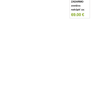
ZADARMO
zostáva
nakúpiť za:
69.00
€