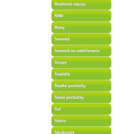
Rastlinné nápoje
RAW
Riasy
Semená
Semená na nakličovanie
Sirupy
Sladidlá
Sladké pochúťky
Slané pochúťky
Soľ
Stévia
Strukoviny