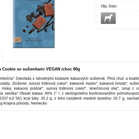
Obj. čislo:
a Cookie so sušienkami VEGAN ichoc 80g
mliečna" čokoláda s lahodnými kúskami kakaových sušienok. Plná chuť a kvalit
olády. Zloženie: surový trstinový cukor*, kakaové maslo*, kakaová hmota*, su
 múka, kakaový prášok*, surový trstinový cukor*, slnečnicový olej*, sirup z cu
á vanilka* Obsah kakaa: 40% (* = z ekologického kontrolovaného poľnohospodá
2337 kJ/ 561 kcal tuky: 35.2 g, z toho nasýtené mastné kyseliny: 20.7 g, sacharid
g Krajina pôvodu: Nemecko