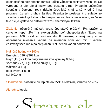
ekologického poľnohospodárstva, určite Vám tieto cestoviny zachutia. Sú
vyrobené z bio bielej múky bez obsahu otrúb. Pridaním sušeného
špenátu a červenej repy získajú špecifickú chuť a sú vhodné i na
prípravu rôznych druhov šalátov. Pšenica je pestovaná v súlade zo
zásadami ekologického poľnohospodárstva, takže máte istotu, že Vaše
telo nie je vystavené ďalšou záťažou chemickými látkami.
Zloženie
: pšeničná múka*, voda, špenátový prášok* 3%, prášok z
červenej repy* 2% * z ekologického poľnohospodárstva Návod na
prípravu: 100g cestovín vložíme do 1l osolenej vriacej vody a za
občasného miešania varíme na miernom ohni 4-6 min. Uvarené
cestoviny scedíme a po prepláchnutí studenou vodou podávame.
Nutričné hodnoty v 100 g
Energia 1 536 kj/362 kcal
tuky 1,15 g - z toho nasýtené mastné kyseliny 0,24 g
sacharidy 77,67 g - z toho cukry 1,35 g
vláknina 3,11 g
bielkoviny 11,83 g
soľ 0,014 g
Skladovanie
: skladujte pri teplote do 25°C a relatívnej vlhkosti do 70%.
Alergény:
lepok.