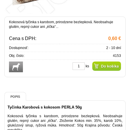
Kokosová tyčinka s karobom, prirodzene bezlepková. Neobsahuje
glutén, repný cukor ani „éčka“...
Cena s DPH:
0,60 €
Dostupnosť:
2 - 10 dní
Obj. čislo:
4153
ks
POPIS
Tyčinka Karobová s kokosom PERLA 50g
Kokosová tyčinka s karobom, prirodzene bezlepková. Neobsahuje
glutén, repný cukor ani „éčka“. Zloženie Kokos min. 35%, karob 10%,
glukózový sirup, ryžová múka. Hmotnosť: 50g Krajina pôvodu: Česká
republika