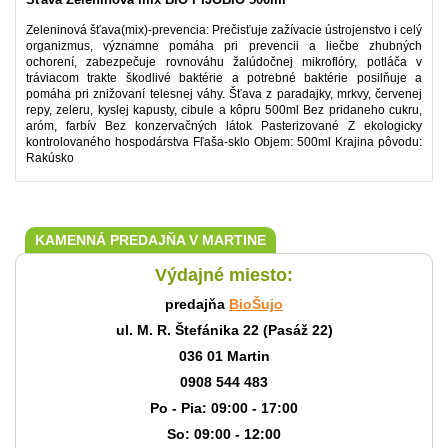
Zeleninová šťava(mix)-prevencia: Prečisťuje zažívacie ústrojenstvo i celý
organizmus, významne pomáha pri prevencii a liečbe zhubných
ochorení, zabezpečuje rovnováhu žalúdočnej mikroflóry, potláča v
tráviacom trakte škodlivé baktérie a potrebné baktérie posilňuje a
pomáha pri znižovaní telesnej váhy. Šťava z paradajky, mrkvy, červenej
repy, zeleru, kyslej kapusty, cibule a kôpru 500ml Bez pridaneho cukru,
aróm, farbív Bez konzervačných látok Pasterizované Z ekologicky
kontrolovaného hospodárstva Fľaša-sklo Objem: 500ml Krajina pôvodu:
Rakúsko
KAMENNÁ PREDAJŇA V MARTINE
Výdajné miesto:
predajňa
BioŠujo
ul. M. R. Štefánika 22 (Pasáž 22)
036 01 Martin
0908 544 483
Po - Pia: 09:00 - 17:00
So: 09:00 - 12:00