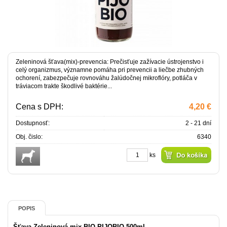
Zeleninová šťava(mix)-prevencia: Prečisťuje zažívacie ústrojenstvo i
celý organizmus, významne pomáha pri prevencii a liečbe zhubných
ochorení, zabezpečuje rovnováhu žalúdočnej mikroflóry, potláča v
tráviacom trakte škodlivé baktérie...
Cena s DPH:
4,20 €
Dostupnosť:
2 - 21 dní
Obj. čislo:
6340
ks
POPIS
Šťava Zeleninová mix BIO PIJOBIO 500ml