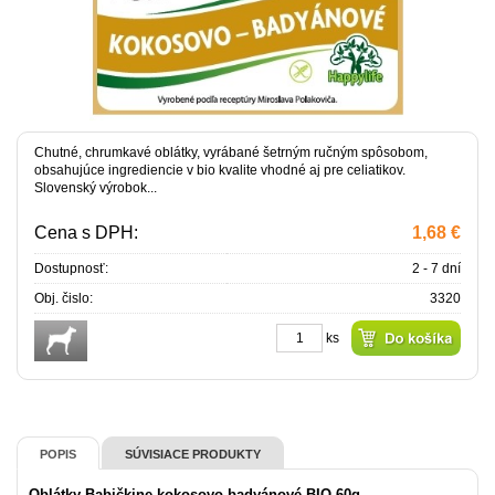
Chutné, chrumkavé oblátky, vyrábané šetrným ručným spôsobom,
obsahujúce ingrediencie v bio kvalite vhodné aj pre celiatikov.
Slovenský výrobok...
Cena s DPH:
1,68 €
Dostupnosť:
2 - 7 dní
Obj. čislo:
3320
ks
POPIS
SÚVISIACE PRODUKTY
Oblátky Babičkine kokosovo badyánové BIO 60g