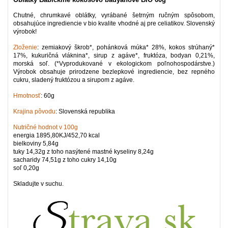
Chutné, chrumkavé oblátky, vyrábané šetrným ručným spôsobom,
obsahujúce ingrediencie v bio kvalite vhodné aj pre celiatikov. Slovenský
výrobok!
Zloženie
: zemiakový škrob*, pohánková múka* 28%, kokos strúhaný*
17%, kukuričná vláknina*, sirup z agáve*, fruktóza, bodyan 0,21%,
morská soľ. (*Vyprodukované v ekologickom poľnohospodárstve.)
Výrobok obsahuje prirodzene bezlepkové ingrediencie, bez repného
cukru, sladený fruktózou a sirupom z agáve.
Hmotnosť
: 60g
Krajina pôvodu
: Slovenská republika
Nutričné hodnot v 100g
energia 1895,80KJ/452,70 kcal
bielkoviny 5,84g
tuky 14,32g z toho nasýtené mastné kyseliny 8,24g
sacharidy 74,51g z toho cukry 14,10g
soľ 0,20g
Skladujte v suchu.