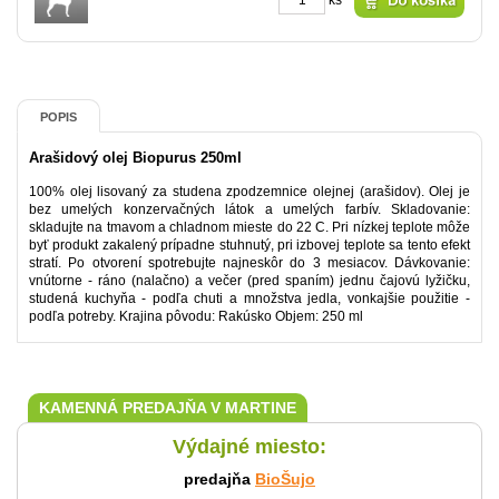
ks
POPIS
Arašidový olej Biopurus 250ml
100% olej lisovaný za studena zpodzemnice olejnej (arašidov). Olej je
bez umelých konzervačných látok a umelých farbív. Skladovanie:
skladujte na tmavom a chladnom mieste do 22 C. Pri nízkej teplote môže
byť produkt zakalený prípadne stuhnutý, pri izbovej teplote sa tento efekt
stratí. Po otvorení spotrebujte najneskôr do 3 mesiacov. Dávkovanie:
vnútorne - ráno (nalačno) a večer (pred spaním) jednu čajovú lyžičku,
studená kuchyňa - podľa chuti a množstva jedla, vonkajšie použitie -
podľa potreby. Krajina pôvodu: Rakúsko Objem: 250 ml
KAMENNÁ PREDAJŇA V MARTINE
Výdajné miesto:
predajňa
BioŠujo