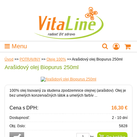
Menu
Úvod
>>
POTRAVINY
>>
Oleje 100%
>>
Arašidový olej Biopurus 250ml
Arašidový olej Biopurus 250ml
100% olej lisovaný za studena zpodzemnice olejnej (arašidov). Olej je
bez umelých konzervačných látok a umelých farbív ...
Cena s DPH:
16,30 €
Dostupnosť:
2 - 10 dní
Obj. čislo:
5828