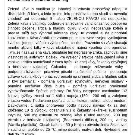
Zelená káva s vanilkou je lahodný a zdraviu prospešný nápoj. V
diskusiách, či káva, a teda kofeín, telu prospieva alebo škodí sa nevedia
zhodnúť ani odborníci. S našou ZELENOU KÁVOU nič nepokazíte.
Zelená káva s vanilkou podporuje znižovanie váhy, priaznivo pôsobí na
činnosť pečene, srdca a hladinu cukru v krvi, neobsahuje kofeín a
predsa slúži ako výborná náhrada kávy. Je vhodná aj na dlhodobú
konzumáciu. Káva Arabika je známa po celom svete svojou vynikajúcou
kvalitou, jemnou vôňou a výnimočnou chuťou. Pražením sa však strácajú
mnohé aktívne látky v káve obsiahnuté, najmä kyselina chlorogénová.
Tým, že naša Zelená káva obsahuje len nepražené zrnká, zachovali sme
vlastnosti jej aktívnych zložiek. Pre výsledný efekt je naša Zelená káva s
vanilkou citlivo namiešaná z troch bylín - zelenej kávy, čakanky obyčajnej
a berhavie rozkladitej. Čakanka: - podporuje znižovanie váhy -
podporuje trávenie - priaznivo pôsobí na činnosť pečene - podporuje
zdravie kostí a kĺbov - priaznivo pôsobí na činnosť srdca a hladinu cukru
v krvi Berhavia: - pomáha udržiavať rovnováhu nervovej sústavy -
pomáha udržiavať čisté pľúca - pomáha udržiavať pravidelné
vyprázdňovanie Spôsob prípravy: Do šálky nasypeme maximálne 1/2
čajovej lyžičky zmesi na 1 šálku nápoja (150 - 200 ml) a zalejeme
vriacou vodou. Podávame podľa chuti s mliekom, cukrom alebo medom.
Dávkovanie: 1 šálka pripravená podľa návodu najviac 4x za deň.
Zloženie: 10 g výrobku obsahuje 9,1 g čakanky lekárskej (Cichorium
intybus), 500 mg extraktu zo zelenej kávy (Cofee arabica), 200 mg
extraktu z berhavie rozkladitej (Boerhaavia diffusa), 200 mg vanilky
(Vanilla planifolia). Obsah balenia: 50 g Krajina pôvodu: India Skladovať
v suchu pri teplote do 25 °C, mimo dosahu malých detí. Nevhodné pre
deti do 12 rokov.