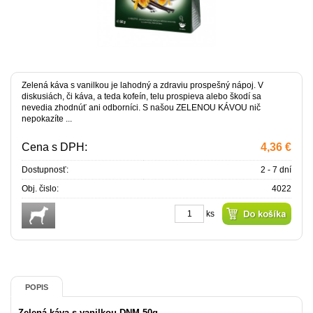
Zelená káva s vanilkou je lahodný a zdraviu prospešný nápoj. V
diskusiách, či káva, a teda kofeín, telu prospieva alebo škodí sa
nevedia zhodnúť ani odborníci. S našou ZELENOU KÁVOU nič
nepokazíte ...
Cena s DPH:
4,36 €
Dostupnosť:
2 - 7 dní
Obj. čislo:
4022
ks
POPIS
Zelená káva s vanilkou DNM 50g