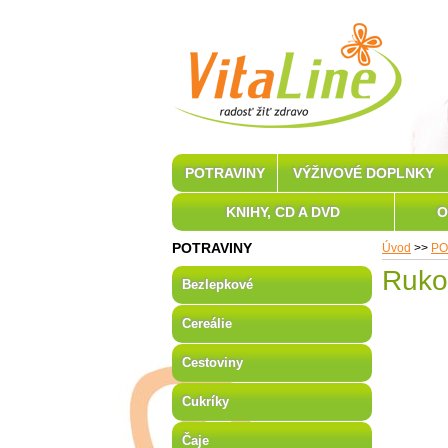
POTRAVINY
VÝŽIVOVÉ DOPLNKY
KNIHY, CD A DVD
O
POTRAVINY
Úvod
>>
PO
Ruko
Bezlepkové
Cereálie
Cestoviny
Cukríky
Čaje