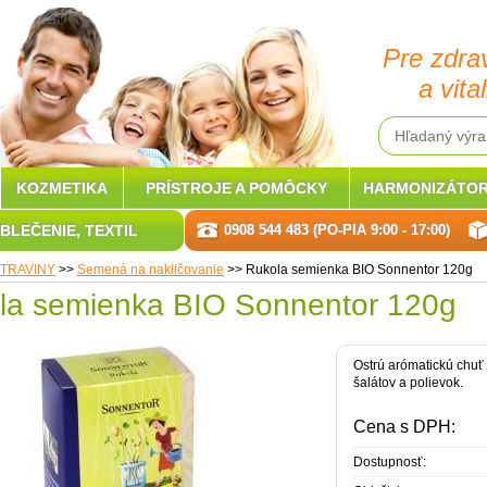
Pre zdra
a vital
KOZMETIKA
PRÍSTROJE A POMÔCKY
HARMONIZÁTOR
BLEČENIE, TEXTIL
0908 544 483 (PO-PIA 9:00 - 17:00)
TRAVINY
>>
Semená na nakličovanie
>>
Rukola semienka BIO Sonnentor 120g
la semienka BIO Sonnentor 120g
Ostrú arómatickú chuť k
šalátov a polievok.
Cena s DPH:
Dostupnosť: