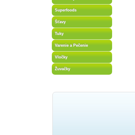
Superfoods
Šťavy
Tuky
Varenie a Pečenie
Vločky
Žuvačky