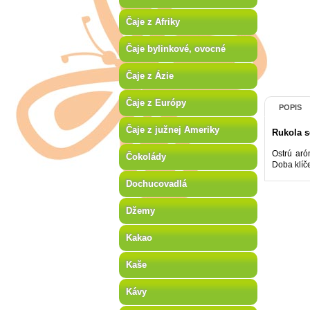
Čaje z Afriky
Čaje bylinkové, ovocné
Čaje z Ázie
Čaje z Európy
POPIS
Čaje z južnej Ameriky
Rukola 
Ostrú aró
Čokolády
Doba klíč
Dochucovadlá
Džemy
Kakao
Kaše
Kávy