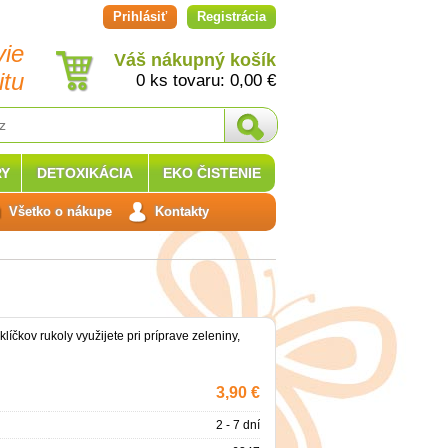
Prihlásiť
Registrácia
vie
Váš nákupný košík
itu
0 ks tovaru:
0,00
€
Y
DETOXIKÁCIA
EKO ČISTENIE
Všetko o nákupe
Kontakty
líčkov rukoly využijete pri príprave zeleniny,
3,90 €
2 - 7 dní