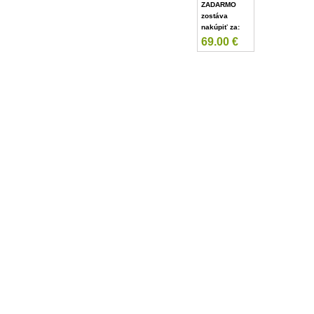
ZADARMO
zostáva
nakúpiť za:
69.00
€