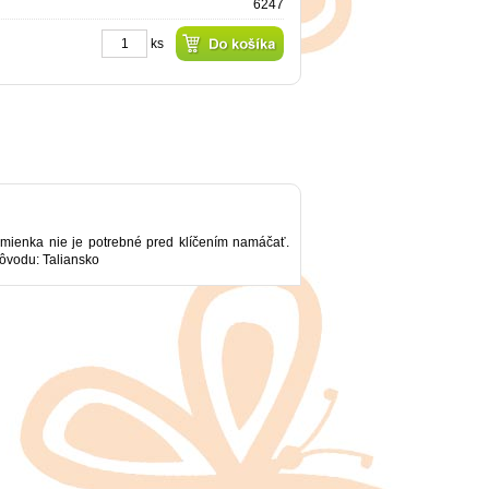
6247
ks
 Semienka nie je potrebné pred klíčením namáčať.
pôvodu: Taliansko