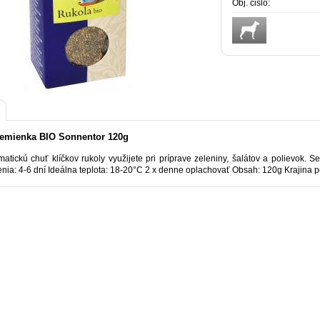
Obj. čislo:
semienka BIO Sonnentor 120g
matickú chuť klíčkov rukoly využijete pri príprave zeleniny, šalátov a polievok.
enia: 4-6 dní Ideálna teplota: 18-20°C 2 x denne oplachovať Obsah: 120g Krajina 