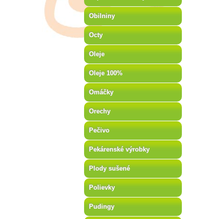
Obilniny
Octy
Oleje
Oleje 100%
Omáčky
Orechy
Pečivo
Pekárenské výrobky
Plody sušené
Polievky
Pudingy