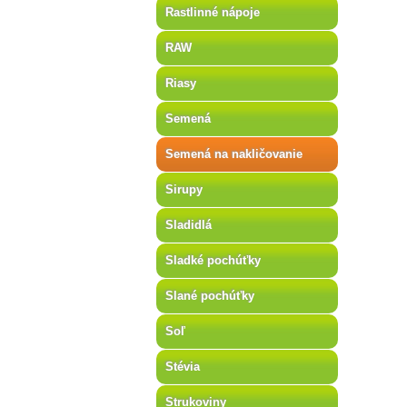
Rastlinné nápoje
RAW
Riasy
Semená
Semená na nakličovanie
Sirupy
Sladidlá
Sladké pochúťky
Slané pochúťky
Soľ
Stévia
Strukoviny