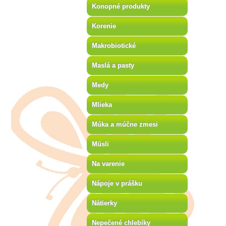
Konopné produkty
Korenie
Makrobiotické
Maslá a pasty
Medy
Mlieka
Múka a múčne zmesi
Müsli
Na varenie
Nápoje v prášku
Nátierky
Nepečené chlebíky