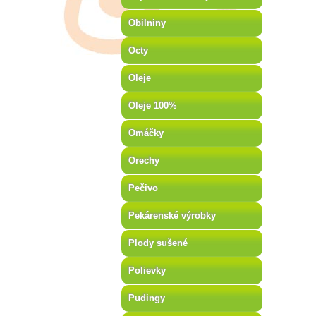
Obilniny
Octy
Oleje
Oleje 100%
Omáčky
Orechy
Pečivo
Pekárenské výrobky
Plody sušené
Polievky
Pudingy