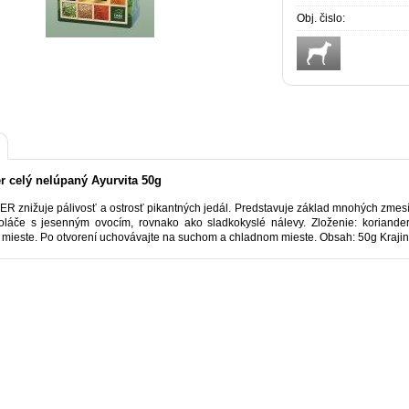
Obj. čislo:
r celý nelúpaný Ayurvita 50g
 znižuje pálivosť a ostrosť pikantných jedál. Predstavuje základ mnohých zmesí
láče s jesenným ovocím, rovnako ako sladkokyslé nálevy. Zloženie: koriande
mieste. Po otvorení uchovávajte na suchom a chladnom mieste. Obsah: 50g Krajin