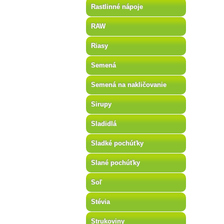
Rastlinné nápoje
RAW
Riasy
Semená
Semená na nakličovanie
Sirupy
Sladidlá
Sladké pochúťky
Slané pochúťky
Soľ
Stévia
Strukoviny