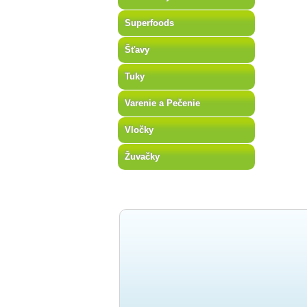
Superfoods
Šťavy
Tuky
Varenie a Pečenie
Vločky
Žuvačky