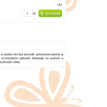
141
ks
 a možno ním tiež dochutiť zeleninové pokrmy aj
r (Coriandrum sativum) Skladujte na suchom a
a pôvodu: India