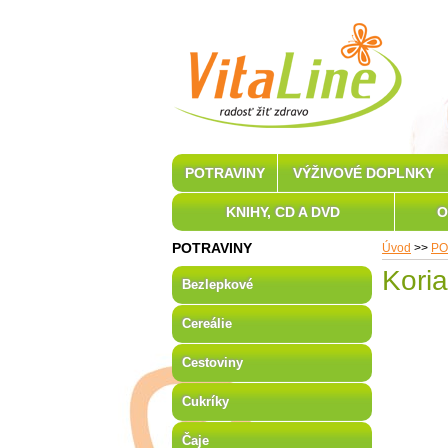
POTRAVINY
VÝŽIVOVÉ DOPLNKY
KNIHY, CD A DVD
O
POTRAVINY
Úvod
>>
PO
Koria
Bezlepkové
Cereálie
Cestoviny
Cukríky
Čaje