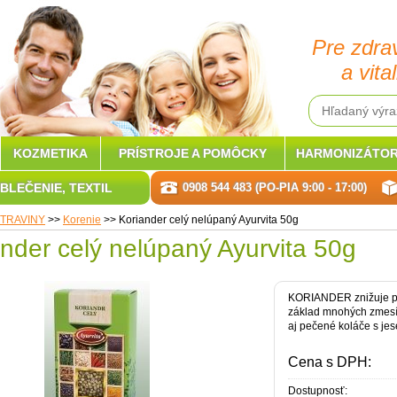
Pre zdra
a vital
KOZMETIKA
PRÍSTROJE A POMÔCKY
HARMONIZÁTOR
BLEČENIE, TEXTIL
0908 544 483 (PO-PIA 9:00 - 17:00)
TRAVINY
>>
Korenie
>>
Koriander celý nelúpaný Ayurvita 50g
nder celý nelúpaný Ayurvita 50g
KORIANDER znižuje pál
základ mnohých zmesí 
aj pečené koláče s je
Cena s DPH:
Dostupnosť: