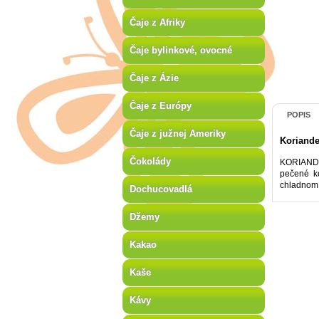
Čaje z Afriky
Čaje bylinkové, ovocné
Čaje z Ázie
Čaje z Európy
POPIS
Čaje z južnej Ameriky
Koriande
Čokolády
KORIANDER
pečené ko
chladnom 
Dochucovadlá
Džemy
Kakao
Kaše
Kávy