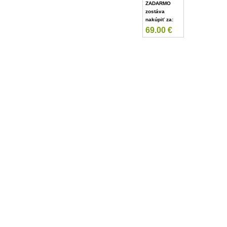
ZADARMO
zostáva
nakúpiť za:
69.00
€