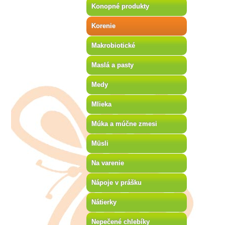
Konopné produkty
Korenie
Makrobiotické
Maslá a pasty
Medy
Mlieka
Múka a múčne zmesi
Müsli
Na varenie
Nápoje v prášku
Nátierky
Nepečené chlebíky