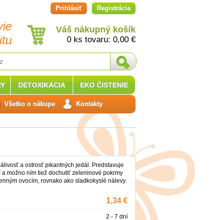
Prihlásiť
Registrácia
vie
Váš nákupný košík
itu
0 ks tovaru:
0,00
€
Y
DETOXIKÁCIA
EKO ČISTENIE
Všetko o nákupe
Kontakty
ivosť a ostrosť pikantných jedál. Predstavuje
a možno ním tiež dochutiť zeleninové pokrmy
senným ovocím, rovnako ako sladkokyslé nálevy.
1,34 €
2 - 7 dní