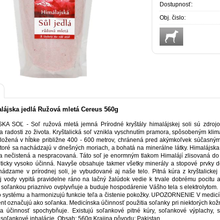
Dostupnosť:
Obj. čislo:
lájska jedlá Ružová mletá Cereus 560g
A SOĽ - Soľ ružová mletá jemná Prírodné kryštály himalájskej soli sú zdrojom 
a radosti zo života. Kryštalická soľ vznikla vyschnutím pramora, spôsobeným kli
ložená v hĺbke približne 400 - 600 metrov, chránená pred akýmkoľvek súčasným 
 ktoré sa nachádzajú v dnešných moriach, a bohatá na minerálne látky. Himalájska
da nečistená a nespracovaná. Táto soľ je enormným tlakom Himalájí zlisovaná do ro
ticky vysoko účinná. Navyše obsahuje takmer všetky minerály a stopové prvky dô
hádzame v prírodnej soli, je vybudované aj naše telo. Pitná kúra z kryštalickej
j vody vypitá pravidelne ráno na lačný žalúdok vedie k trvale dobrému pocitu 
 soľankou priaznivo ovplyvňuje a buduje hospodárenie Vášho tela s elektrolytom.
o systému a harmonizujú funkcie teľa a čistenie pokožky. UPOZORNENIE V medicín
ent označujú ako soľanka. Medicínska účinnosť použitia soľanky pri niektorých kož
sa účinnosť spochybňuje. Existujú soľankové pitné kúry, soľankové výplachy, 
 soľankové inhalácie. Obsah: 560g Krajina pôvodu: Pakistan