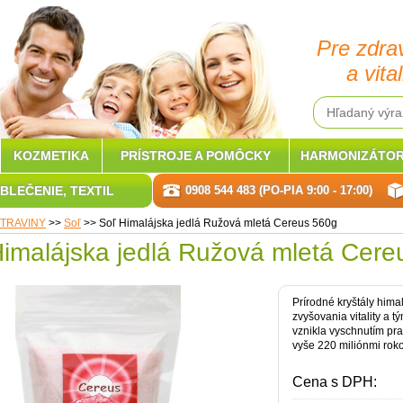
Pre zdra
a vital
KOZMETIKA
PRÍSTROJE A POMÔCKY
HARMONIZÁTOR
BLEČENIE, TEXTIL
0908 544 483 (PO-PIA 9:00 - 17:00)
TRAVINY
>>
Soľ
>>
Soľ Himalájska jedlá Ružová mletá Cereus 560g
Himalájska jedlá Ružová mletá Cere
Prírodné kryštály himal
zvyšovania vitality a t
vznikla vyschnutím p
vyše 220 miliónmi rokov
Cena s DPH: