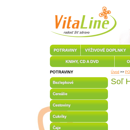
POTRAVINY
VÝŽIVOVÉ DOPLNKY
KNIHY, CD A DVD
O
POTRAVINY
Úvod
>>
PO
Soľ 
Bezlepkové
Cereálie
Cestoviny
Cukríky
Čaje