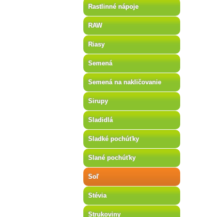
Rastlinné nápoje
RAW
Riasy
Semená
Semená na nakličovanie
Sirupy
Sladidlá
Sladké pochúťky
Slané pochúťky
Soľ
Stévia
Strukoviny