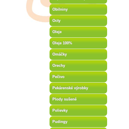
Obilniny
Octy
Oleje
Oleje 100%
Omáčky
Orechy
Pečivo
Pekárenské výrobky
Plody sušené
Polievky
Pudingy