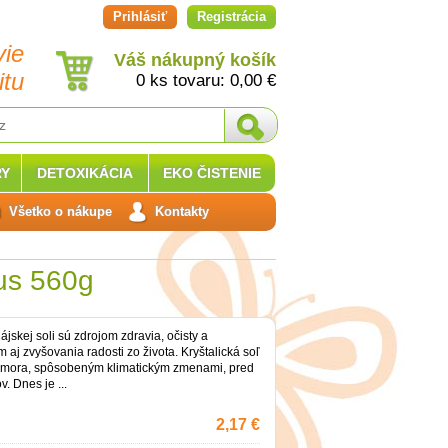
Prihlásiť
Registrácia
vie
Váš nákupný košík
itu
0 ks tovaru:
0,00
€
Y
DETOXIKÁCIA
EKO ČISTENIE
Všetko o nákupe
Kontakty
us 560g
ájskej soli sú zdrojom zdravia, očisty a
ým aj zvyšovania radosti zo života. Kryštalická soľ
ramora, spôsobeným klimatickým zmenami, pred
. Dnes je ...
2,17 €