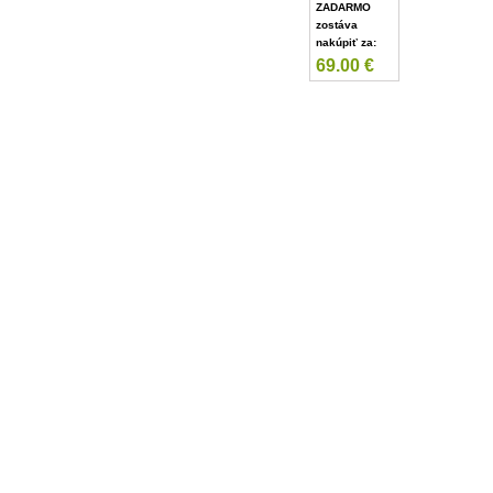
ZADARMO
zostáva
nakúpiť za:
69.00
€