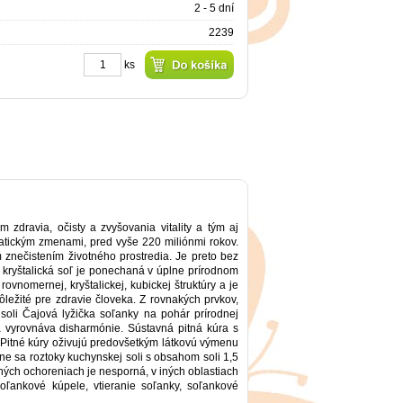
2 - 5 dní
2239
ks
zdravia, očisty a zvyšovania vitality a tým aj
matickým zmenami, pred vyše 220 miliónmi rokov.
znečistením životného prostredia. Je preto bez
 kryštalická soľ je ponechaná v úplne prírodnom
vnomernej, kryštalickej, kubickej štruktúry a je
ležité pre zdravie človeka. Z rovnakých prvkov,
 soli Čajová lyžička soľanky na pohár prírodnej
a vyrovnáva disharmónie. Sústavná pitná kúra s
 Pitné kúry oživujú predovšetkým látkovú výmenu
e sa roztoky kuchynskej soli s obsahom soli 1,5
ných ochoreniach je nesporná, v iných oblastiach
soľankové kúpele, vtieranie soľanky, soľankové