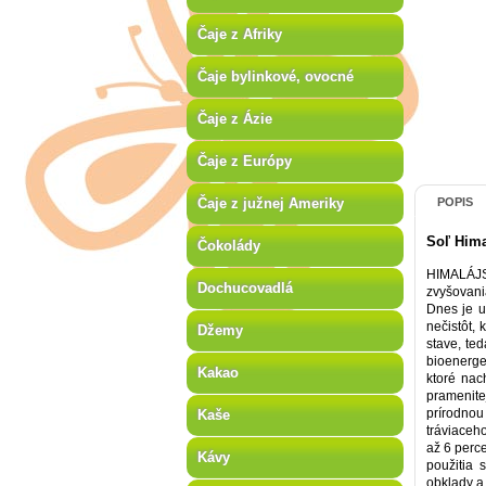
Čaje z Afriky
Čaje bylinkové, ovocné
Čaje z Ázie
Čaje z Európy
Čaje z južnej Ameriky
POPIS
Soľ Hima
Čokolády
HIMALÁJSK
Dochucovadlá
zvyšovani
Dnes je u
nečistôt,
Džemy
stave, te
bioenerge
Kakao
ktoré nac
pramenite
prírodnou
Kaše
tráviaceh
až 6 perc
Kávy
použitia 
obklady a