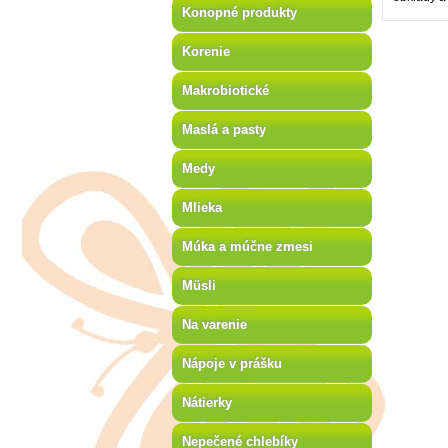
Konopné produkty
Korenie
Makrobiotické
Maslá a pasty
Medy
Mlieka
Múka a múčne zmesi
Müsli
Na varenie
Nápoje v prášku
Nátierky
Nepečené chlebíky