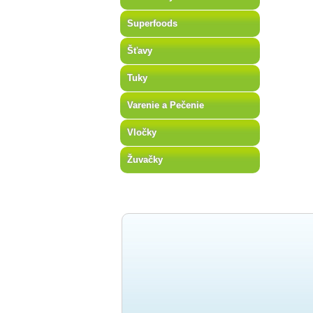
Superfoods
Šťavy
Tuky
Varenie a Pečenie
Vločky
Žuvačky