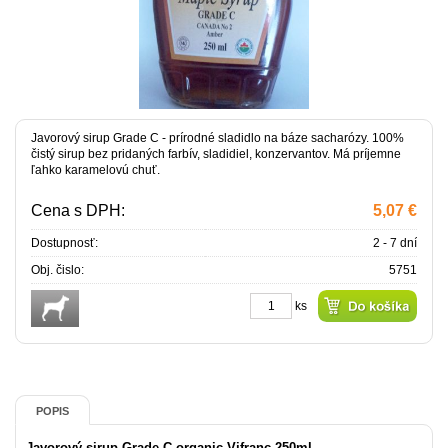
Javorový sirup Grade C - prírodné sladidlo na báze sacharózy. 100%
čistý sirup bez pridaných farbív, sladidiel, konzervantov. Má príjemne
ľahko karamelovú chuť.
Cena s DPH:
5,07 €
Dostupnosť:
2 - 7 dní
Obj. čislo:
5751
ks
POPIS
Javorový sirup Grade C organic Vifranc 250ml