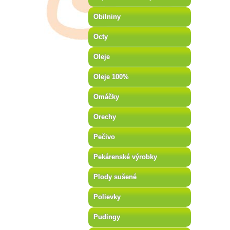
Obilniny
Octy
Oleje
Oleje 100%
Omáčky
Orechy
Pečivo
Pekárenské výrobky
Plody sušené
Polievky
Pudingy