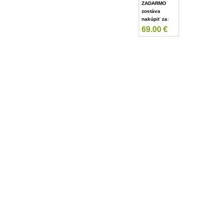
ZADARMO
zostáva
nakúpiť za:
69.00
€