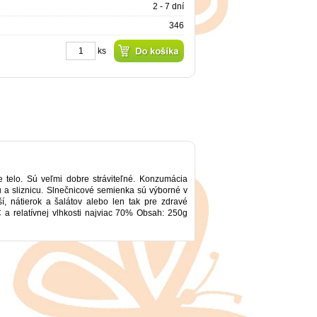
2 - 7 dní
346
ks
 telo. Sú veľmi dobre stráviteľné. Konzumácia
 a sliznicu. Slnečnicové semienka sú výborné v
í, nátierok a šalátov alebo len tak pre zdravé
 a relatívnej vlhkosti najviac 70% Obsah: 250g