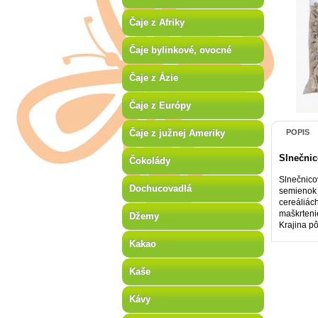
Čaje z Afriky
Čaje bylinkové, ovocné
Čaje z Ázie
Čaje z Európy
Čaje z južnej Ameriky
POPIS
Slnečni
Čokolády
Slnečnico
Dochucovadlá
semienok 
cereáliác
maškrteni
Džemy
Krajina p
Kakao
Kaše
Kávy