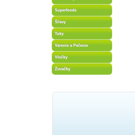
Superfoods
Šťavy
Tuky
Varenie a Pečenie
Vločky
Žuvačky