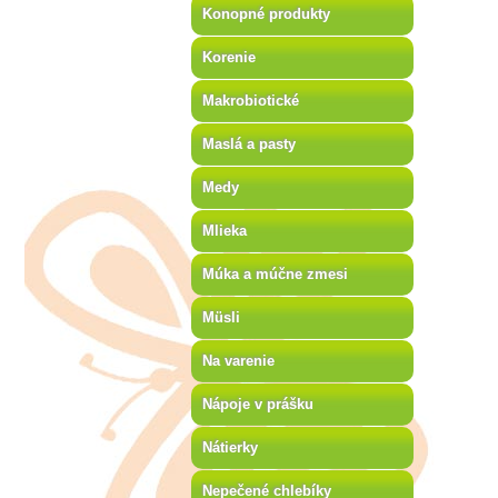
Konopné produkty
Korenie
Makrobiotické
Maslá a pasty
Medy
Mlieka
Múka a múčne zmesi
Müsli
Na varenie
Nápoje v prášku
Nátierky
Nepečené chlebíky