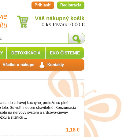
Prihlásiť
Registrácia
vie
Váš nákupný košík
itu
0 ks tovaru:
0,00
€
Y
DETOXIKÁCIA
EKO ČISTENIE
Všetko o nákupe
Kontakty
tria do zdravej kuchyne, pretože sú plné
 telo. Sú veľmi dobre stráviteľné. Konzumácia
sobí na nervový systém a srdcovo-cievny
žku a sliznicu ...
1,18 €