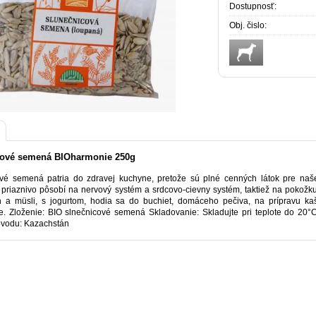
Dostupnosť:
Obj. čislo:
cové semená BIOharmonie 250g
vé semená patria do zdravej kuchyne, pretože sú plné cenných látok pre naše
priaznivo pôsobí na nervový systém a srdcovo-cievny systém, taktiež na pokožku
h a müsli, s jogurtom, hodia sa do buchiet, domáceho pečiva, na prípravu kaš
e. Zloženie: BIO slnečnicové semená Skladovanie: Skladujte pri teplote do 20°C
ôvodu: Kazachstán