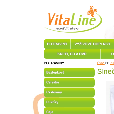
POTRAVINY
VÝŽIVOVÉ DOPLNKY
KNIHY, CD A DVD
O
POTRAVINY
Úvod
>>
PO
Slne
Bezlepkové
Cereálie
Cestoviny
Cukríky
Čaje