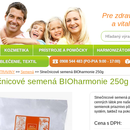
Pre zdra
a vital
KOZMETIKA
PRÍSTROJE A POMÔCKY
HARMONIZÁTOR
BLEČENIE, TEXTIL
0908 544 483 (PO-PIA 9:00 - 17:00)
TRAVINY
>>
Semená
>>
Slnečnicové semená BIOharmonie 250g
čnicové semená BIOharmonie 250g
Slnečnicové semená pa
cenných látok pre naše
semienok priaznivo pô
systém, taktiež na poko
Cena s DPH: