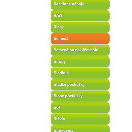
Rastlinné nápoje
RAW
Riasy
Semená
Semená na nakličovanie
Sirupy
Sladidlá
Sladké pochúťky
Slané pochúťky
Soľ
Stévia
Strukoviny