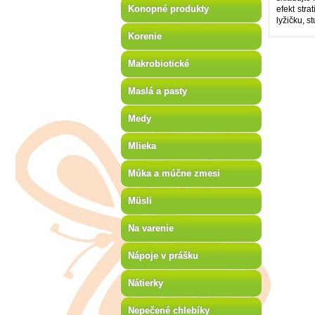
Konopné produkty
efekt str
lyžičku, 
Korenie
Makrobiotické
Maslá a pasty
Medy
Mlieka
Múka a múčne zmesi
Müsli
Na varenie
Nápoje v prášku
Nátierky
Nepečené chlebíky