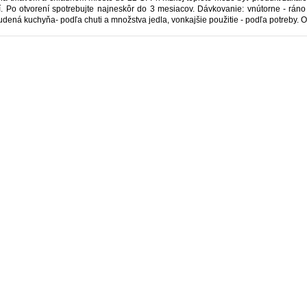
atí. Po otvorení spotrebujte najneskôr do 3 mesiacov. Dávkovanie: vnútorne - rán
studená kuchyňa- podľa chuti a množstva jedla, vonkajšie použitie - podľa potreby.