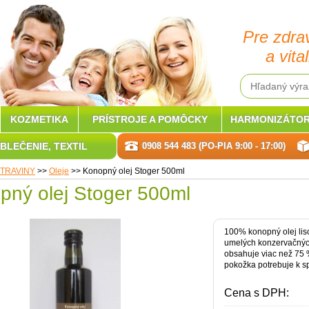
Pre zdra
a vital
KOZMETIKA
PRÍSTROJE A POMÔCKY
HARMONIZÁTOR
BLEČENIE, TEXTIL
0908 544 483 (PO-PIA 9:00 - 17:00)
TRAVINY
>>
Oleje
>>
Konopný olej Stoger 500ml
pný olej Stoger 500ml
100% konopný olej lis
umelých konzervačných
obsahuje viac než 75 
pokožka potrebuje k spr
Cena s DPH: