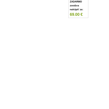
ZADARMO
zostáva
nakúpiť za:
69.00
€