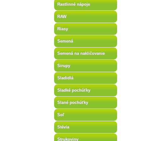
Rastlinné nápoje
RAW
Riasy
Semená
Semená na nakličovanie
Sirupy
Sladidlá
Sladké pochúťky
Slané pochúťky
Soľ
Stévia
Strukoviny