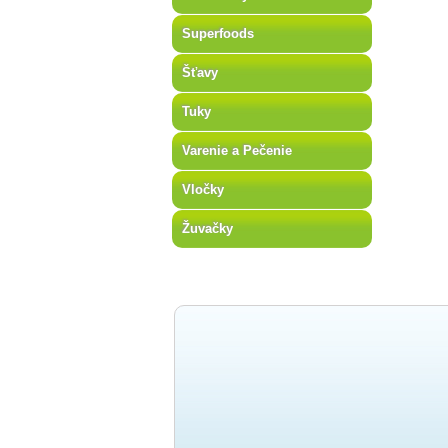
Superfoods
Šťavy
Tuky
Varenie a Pečenie
Vločky
Žuvačky