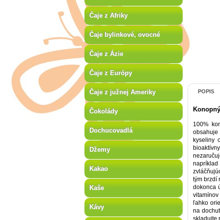
Čaje z Afriky
Čaje bylinkové, ovocné
Čaje z Ázie
Čaje z Európy
Čaje z južnej Ameriky
POPIS
Konopný 
Čokolády
100% kono
Dochucovadlá
obsahuje 
kyseliny 
bioaktívn
Džemy
nezaručuj
napríklad
Kakao
zvláčňujú
tým brzdí
dokonca ú
Kaše
vitamínov 
ľahko ori
Kávy
na dochut
skladujte