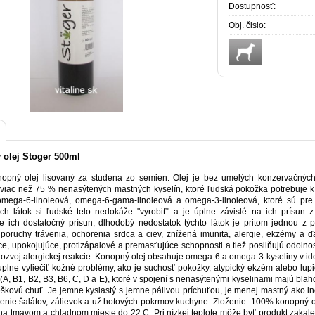
Dostupnosť:
Obj. čislo:
olej Stoger 500ml
pný olej lisovaný za studena zo semien. Olej je bez umelých konzervačných 
viac než 75 % nenasýtených mastných kyselín, ktoré ľudská pokožka potrebuje k s
omega-6-linoleová, omega-6-gama-linoleová a omega-3-linoleová, ktoré sú pre
ych látok si ľudské telo nedokáže "vyrobiť" a je úplne závislé na ich prísun 
e ich dostatočný prísun, dlhodobý nedostatok týchto látok je pritom jednou z p
 poruchy trávenia, ochorenia srdca a ciev, znížená imunita, alergie, ekzémy a ď
ce, upokojujúce, protizápalové a premasťujúce schopnosti a tiež posilňujú odolno
 rozvoj alergickej reakcie. Konopný olej obsahuje omega-6 a omega-3 kyseliny v i
plne vyliečiť kožné problémy, ako je suchosť pokožky, atypický ekzém alebo lupi
(A, B1, B2, B3, B6, C, D a E), ktoré v spojení s nenasýtenými kyselinami majú bla
eškovú chuť. Je jemne kyslastý s jemne pálivou príchuťou, je menej mastný ako in
enie šalátov, zálievok a už hotových pokrmov kuchyne. Zloženie: 100% konopný o
 na tmavom a chladnom mieste do 22 C. Pri nízkej teplote môže byť produkt zakalený