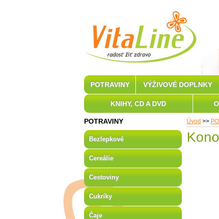
POTRAVINY
VÝŽIVOVÉ DOPLNKY
KNIHY, CD A DVD
O
POTRAVINY
Úvod
>>
PO
Kono
Bezlepkové
Cereálie
Cestoviny
Cukríky
Čaje