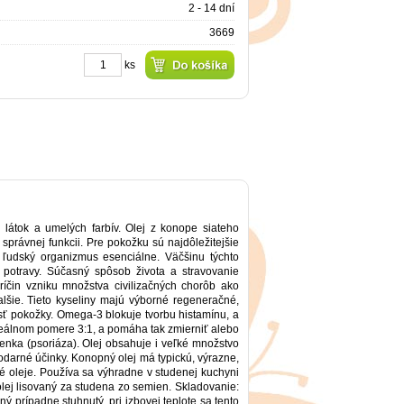
2 - 14 dní
3669
ks
látok a umelých farbív. Olej z konope siateho
právnej funkcii. Pre pokožku sú najdôležitejšie
 ľudský organizmus esenciálne. Väčšinu týchto
z potravy. Súčasný spôsob života a stravovanie
ríčin vzniku množstva civilizačných chorôb ako
alšie. Tieto kyseliny majú výborné regeneračné,
sť pokožky. Omega-3 blokuje tvorbu histamínu, a
deálnom pomere 3:1, a pomáha tak zmierniť alebo
enka (psoriáza). Olej obsahuje i veľké množstvo
hodarné účinky. Konopný olej má typickú, výrazne,
é oleje. Používa sa výhradne v studenej kuchyni
lej lisovaný za studena zo semien. Skladovanie:
 prípadne stuhnutý, pri izbovej teplote sa tento