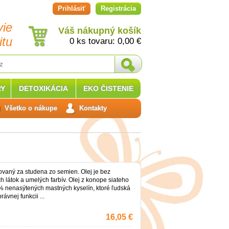
Prihlásiť
Registrácia
vie
Váš nákupný košík
itu
0 ks tovaru:
0,00
€
Y
DETOXIKÁCIA
EKO ČISTENIE
Všetko o nákupe
Kontakty
ovaný za studena zo semien. Olej je bez
 látok a umelých farbív. Olej z konope siateho
% nenasýtených mastných kyselín, ktoré ľudská
ávnej funkcii ...
16,05 €