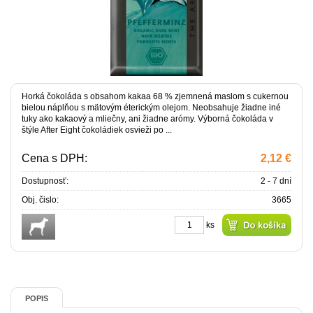
Horká čokoláda s obsahom kakaa 68 % zjemnená maslom s cukernou
bielou náplňou s mätovým éterickým olejom. Neobsahuje žiadne iné
tuky ako kakaový a mliečny, ani žiadne arómy. Výborná čokoláda v
štýle After Eight čokoládiek osvieži po ...
Cena s DPH:
2,12 €
Dostupnosť:
2 - 7 dní
Obj. čislo:
3665
ks
POPIS