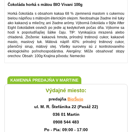
Čokoláda horká s mätou BIO Vivani 100g
Horká čokoláda s obsahom kakaa 68 % zjemnená maslom s cukernou
bielou náplňou s mätovým éterickým olejom. Neobsahuje žiadne iné tuky
ako kakaový a mliečny, ani žiadne arómy. Výborná čokoláda v štýle After
Eight čokoládiek osvieži po jedle aj kedykoľvek počas dňa. Výborne sa
hodí k popoludňajšej šálke čaju. TIP: Vynikajúca mrazená alebo
chladená. Zloženie: kakaová hmota, prírodný trstinový cukor, kakaové
maslo, maslový tuk. Mätová náplň 40%: prírodný trstinový cukor,
pšeničný sirup, mätový olej. Všetky suroviny sú z kontrolovaného
ekologického poľnohospodárstva. Alergény: Môže obsahovať stopy
orechov. Obsah: 100g Krajina pôvodu: Nemecko
KAMENNÁ PREDAJŇA V MARTINE
Výdajné miesto:
predajňa
BioŠujo
ul. M. R. Štefánika 22 (Pasáž 22)
036 01 Martin
0908 544 483
Po - Pia: 09:00 - 17:00