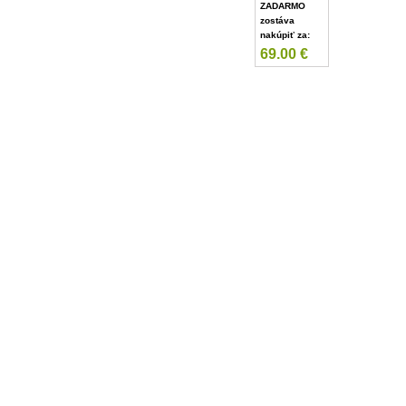
ZADARMO
zostáva
nakúpiť za:
69.00
€