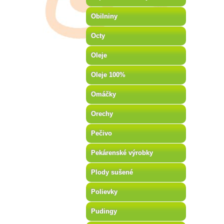
Obilniny
Octy
Oleje
Oleje 100%
Omáčky
Orechy
Pečivo
Pekárenské výrobky
Plody sušené
Polievky
Pudingy