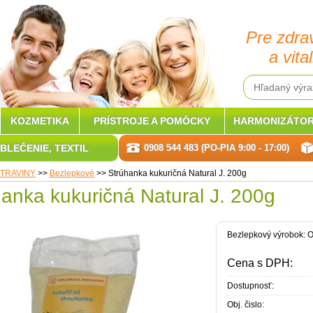
Pre zdra
a vital
KOZMETIKA
PRÍSTROJE A POMÔCKY
HARMONIZÁTOR
BLEČENIE, TEXTIL
0908 544 483 (PO-PIA 9:00 - 17:00)
TRAVINY
>>
Bezlepkové
>>
Strúhanka kukuričná Natural J. 200g
anka kukuričná Natural J. 200g
Bezlepkový výrobok: O
Cena s DPH:
Dostupnosť:
Obj. čislo: