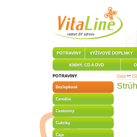
POTRAVINY
VÝŽIVOVÉ DOPLNKY
KNIHY, CD A DVD
O
POTRAVINY
Úvod
>>
PO
Strúh
Bezlepkové
Cereálie
Cestoviny
Cukríky
Čaje