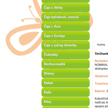
Čaje z Afriky
Čaje bylinkové, ovocné
Čaje z Ázie
Čaje z Európy
Čaje z južnej Ameriky
POPIS
Strúhank
Čokolády
Bezlepkov
Dochucovadlá
NOMINAL 
strúhanku
Džemy
Skladovan
Kakao
Trvanlivo
Balenie:
2
Kaše
Kukuričná
Kávy
našli jej
spojivo pr