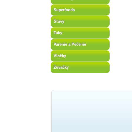
Superfoods
Šťavy
Tuky
Varenie a Pečenie
Vločky
Žuvačky