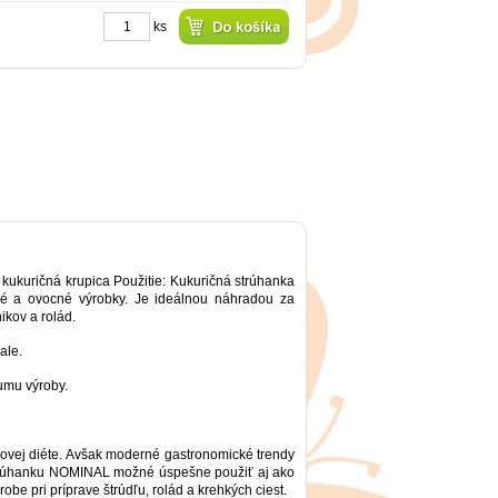
ks
 kukuričná krupica Použitie: Kukuričná strúhanka
é a ovocné výrobky. Je ideálnou náhradou za
ikov a rolád.
ale.
umu výroby.
ovej diéte. Avšak moderné gastronomické trendy
ú strúhanku NOMINAL možné úspešne použiť aj ako
obe pri príprave štrúdľu, rolád a krehkých ciest.