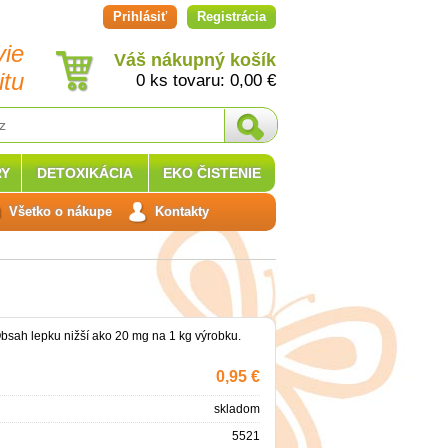
Prihlásiť
Registrácia
vie
Váš nákupný košík
itu
0 ks tovaru:
0,00
€
Y
DETOXIKÁCIA
EKO ČISTENIE
Všetko o nákupe
Kontakty
bsah lepku nižší ako 20 mg na 1 kg výrobku.
0,95 €
skladom
5521