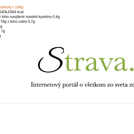
hodnoty v 100g
540kJ/364 kcal
 z toho nasýtené mastné kyseliny 0,4g
 76g z toho cukry 0,7g
3g
y 7g
g