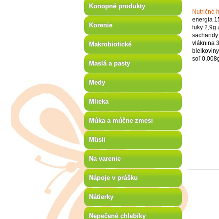
Konopné produkty
Nutričné 
energia 1
Korenie
tuky 2,9g
sacharidy
vláknina 
Makrobiotické
bielkovin
soľ 0,008
Maslá a pasty
Medy
Mlieka
Múka a múčne zmesi
Müsli
Na varenie
Nápoje v prášku
Nátierky
Nepečené chlebíky