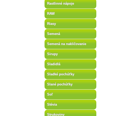
Rastlinné nápoje
RAW
Riasy
Semená
Semená na nakličovanie
Sirupy
Sladidlá
Sladké pochúťky
Slané pochúťky
Soľ
Stévia
Strukoviny