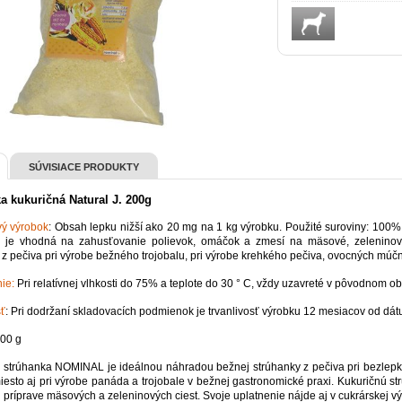
SÚVISIACE PRODUKTY
a kukuričná Natural J. 200g
ý výrobok
: Obsah lepku nižší ako 20 mg na 1 kg výrobku. Použité suroviny: 100%
je vhodná na zahusťovanie polievok, omáčok a zmesí na mäsové, zeleninov
 z pečiva pri výrobe bežného trojobalu, pri výrobe krehkého pečiva, ovocných múčn
ie:
Pri relatívnej vlhkosti do 75% a teplote do 30 ° C, vždy uzavreté v pôvodnom ob
sť
: Pri dodržaní skladovacích podmienok je trvanlivosť výrobku 12 mesiacov od dát
00 g
 strúhanka NOMINAL je ideálnou náhradou bežnej strúhanky z pečiva pri bezlepk
 miesto aj pri výrobe panáda a trojobale v bežnej gastronomické praxi. Kukuričn
i príprave mäsových a zeleninových ciest. Svoje uplatnenie nájde aj v cukrárskej výr