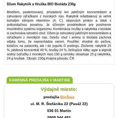
Džem Rakytník a Hruška BIO Bioláda 230g
Biodžem, pasterizovaný, prisladený len jablčným koncentrátom a
zahustený výťažkami z morských rias. Rakytník rešetliakový je veľmi
bohatým zdrojom vitamínov (A, C), stopových prvkov a látok s
antioxidačnou povahou. Je účinným prostriedkom pre posilnenie
imunitného systému organizmu. Kombinácia hrušky a rakytníka v bioláde
si zachováva lahodnú chuť. Džem je zahustený jablčným koncentrátom a
výťažkami z morských rias. Sviežu chuť i arómu si bioláda zachová
vďaka tomu, že neprechádza varom. Použitie: vhodné do pečiva,
koláčov, na palacinky, ale i do jogurtu či pudingu. Zloženie: rakytník 25
%, jablkový koncentrát 49 %, hrušky 24 %, želírujúce látky: agar a alginát
sodný (výťažky z morských rias) 100 g výrobku obsahuje 25 g rakytníka,
24 g hrušiek . Obsah: 230g Krajina pôvodu: ČR
KAMENNÁ PREDAJŇA V MARTINE
Výdajné miesto:
predajňa
BioŠujo
ul. M. R. Štefánika 22 (Pasáž 22)
036 01 Martin
0908 544 483