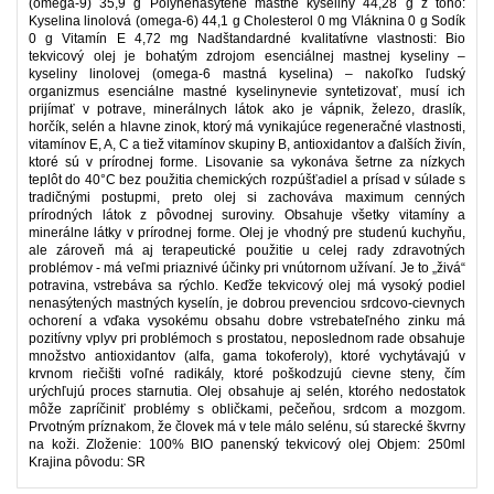
(omega-9) 35,9 g Polynenasýtené mastné kyseliny 44,28 g z toho:
Kyselina linolová (omega-6) 44,1 g Cholesterol 0 mg Vláknina 0 g Sodík
0 g Vitamín E 4,72 mg Nadštandardné kvalitatívne vlastnosti: Bio
tekvicový olej je bohatým zdrojom esenciálnej mastnej kyseliny –
kyseliny linolovej (omega-6 mastná kyselina) – nakoľko ľudský
organizmus esenciálne mastné kyselinynevie syntetizovať, musí ich
prijímať v potrave, minerálnych látok ako je vápnik, železo, draslík,
horčík, selén a hlavne zinok, ktorý má vynikajúce regeneračné vlastnosti,
vitamínov E, A, C a tiež vitamínov skupiny B, antioxidantov a ďalších živín,
ktoré sú v prírodnej forme. Lisovanie sa vykonáva šetrne za nízkych
teplôt do 40°C bez použitia chemických rozpúšťadiel a prísad v súlade s
tradičnými postupmi, preto olej si zachováva maximum cenných
prírodných látok z pôvodnej suroviny. Obsahuje všetky vitamíny a
minerálne látky v prírodnej forme. Olej je vhodný pre studenú kuchyňu,
ale zároveň má aj terapeutické použitie u celej rady zdravotných
problémov - má veľmi priaznivé účinky pri vnútornom užívaní. Je to „živá“
potravina, vstrebáva sa rýchlo. Keďže tekvicový olej má vysoký podiel
nenasýtených mastných kyselín, je dobrou prevenciou srdcovo-cievnych
ochorení a vďaka vysokému obsahu dobre vstrebateľného zinku má
pozitívny vplyv pri problémoch s prostatou, neposlednom rade obsahuje
množstvo antioxidantov (alfa, gama tokoferoly), ktoré vychytávajú v
krvnom riečišti voľné radikály, ktoré poškodzujú cievne steny, čím
urýchľujú proces starnutia. Olej obsahuje aj selén, ktorého nedostatok
môže zapríčiniť problémy s obličkami, pečeňou, srdcom a mozgom.
Prvotným príznakom, že človek má v tele málo selénu, sú starecké škvrny
na koži. Zloženie: 100% BIO panenský tekvicový olej Objem: 250ml
Krajina pôvodu: SR