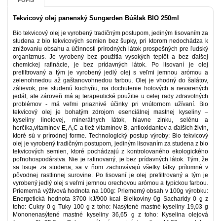
POPIS
Tekvicový olej panenský Sungarden Búšlak BIO 250ml
Bio tekvicový olej je vyrobený tradičným postupom, jediným lisovaním za
studena z bio tekvicových semien bez šupky, pri ktorom nedochádza k
znižovaniu obsahu a účinnosti prírodných látok prospešných pre ľudský
organizmus. Je vyrobený bez použitia vysokých teplôt a bez ďalšej
chemickej rafinácie, je bez prídavných látok. Po lisovaní je olej
prefiltrovaný a tým je vyrobený jedlý olej s veľmi jemnou arómou a
zelenohnedou až gaštanovohnedou farbou. Olej je vhodný do šalátov,
zálievok, pre studenú kuchyňu, na dochutenie hotových a nevarených
jedál, ale zároveň má aj terapeutické použitie u celej rady zdravotných
problémov - má veľmi priaznivé účinky pri vnútornom užívaní. Bio
tekvicový olej je bohatým zdrojom esenciálnej mastnej kyseliny –
kyseliny linolovej, minerálnych látok, hlavne zinku, selénu a
horčíka,vitamínov E, A,C a tiež vitamínov B, antioxidantov a ďalších živín,
ktoré sú v prírodnej forme. Technologický postup výroby: Bio tekvicový
olej je vyrobený tradičným postupom, jediným lisovaním za studena z bio
tekvicových semien, ktoré pochádzajú z kontrolovaného ekologického
poľnohospodárstva. Nie je rafinovaný, je bez prídavných látok. Tým, že
sa lisuje za studena, sa v ňom zachovávajú všetky látky prítomné v
pôvodnej rastlinnej surovine. Po lisovaní je olej prefiltrovaný a tým je
vyrobený jedlý olej s veľmi jemnou orechovou arómou a typickou farbou.
Priemerná výživová hodnota na 100g: Priemerný obsah v 100g výrobku:
Energetická hodnota 3700 kJ/900 kcal Bielkoviny 0g Sacharidy 0 g z
toho: Cukry 0 g Tuky 100 g z toho: Nasýtené mastné kyseliny 19,03 g
Mononenasýtené mastné kyseliny 36,65 g z toho: Kyselina olejová