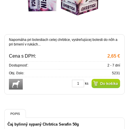
Napomáha pri bolestiach celej chrbtice, vystreľujúcej bolesti do nôh a
pri brnení v rukách...
Cena s DPH:
2,65 €
Dostupnosť:
2 - 7 dní
Obj. čislo:
5231
ks
POPIS
Čaj bylinný sypaný Chrbtica Serafin 50g