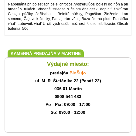
Napomáha pri bolestiach celej chrbtice, vystreľujúcej bolesti do nôh a pri
brnení v rukách. Vhodné striedať s čajom Analgetik, doplniť tinktúrou
Ginkgo púčiky, Ježibaba – Belotŕň púčiky, Pagaštan. Zloženie: Ľan
semeno, Čajovník čínsky, Pamajorán vňať, Baza čierna plod, Praslička
vňať, Ľubovník vňať U citlivých osôb možnosť fotosenzibilizácie. Obsah
balenia: 50g
KAMENNÁ PREDAJŇA V MARTINE
Výdajné miesto:
predajňa
BioŠujo
ul. M. R. Štefánika 22 (Pasáž 22)
036 01 Martin
0908 544 483
Po - Pia: 09:00 - 17:00
So: 09:00 - 12:00