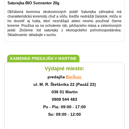
Saturejka BIO Sonnentor 20g
Obľúbená korenina strukovinových jedál! Saturejka záhradná má
charakteristickú korenistú chuť a vôňu. Keďže nedráždi žalúdok, môžu si
ho dovoliť aj ľudia, ktorí neznášajú alebo nesmú používať čierne
korenie. Používa sa na ochutenie rýb, jahňacieho mäsa a zeleninových
jedál. Zloženie: list saturejky z ekologického poľnohospodárstva.
Skladovanie: skladujte v suchu.
KAMENNÁ PREDAJŇA V MARTINE
Výdajné miesto:
predajňa
BioŠujo
ul. M. R. Štefánika 22 (Pasáž 22)
036 01 Martin
0908 544 483
Po - Pia: 09:00 - 17:00
So: 09:00 - 12:00