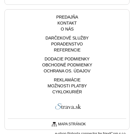
PREDAJŇA
KONTAKT
O NÁS
DARČEKOVÉ SLUŽBY
PORADENSTVO
REFERENCIE
DODACIE PODMIENKY
OBCHODNÉ PODMIENKY
OCHRANA OS. ÚDAJOV
REKLAMÁCIE
MOŽNOSTI PLATBY
CYKLOKURIÉR
MAPA STRÁNOK
e-shop Pohoda connector
by
NextCom s.r.o.