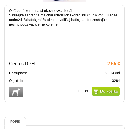
Obľúbená korenina strukovinových jedál!
Saturejka záhradná má charakteristickú korenistú chuť a vôňu. Keďže
nedráždi žalúdok, môžu si ho dovoliť aj ľudia, ktorí neznášajú alebo
nesmú používať čierne korenie.
Cena s DPH:
2,55 €
Dostupnosť:
2 - 14 dní
Obj. čislo:
3284
ks
POPIS