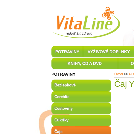
POTRAVINY
VÝŽIVOVÉ DOPLNKY
KNIHY, CD A DVD
O
POTRAVINY
Úvod
>>
PO
Čaj 
Bezlepkové
Cereálie
Cestoviny
Cukríky
Čaje