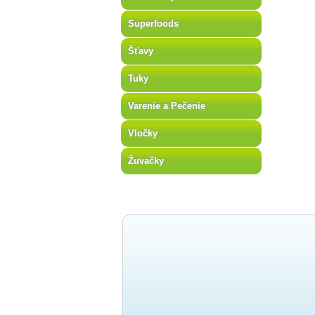
Superfoods
Šťavy
Tuky
Varenie a Pečenie
Vločky
Žuvačky