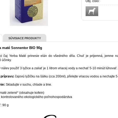
Obj. čislo:
SÚVISIACE PRODUKTY
a maté Sonnentor BIO 90g
ci čaj Yerba Maté prinesie elán do všedného dňa. Chuť je prijemná, jemne 
 účinky.
 nálev použiť 3 lyžice a zaliať je 1 litrom vriacej vody a nechať 5-10 minút lúhovať.
prípravu:
čajovú lyžičku na šálku (cca 200ml), přelejte vriacou vodou a nechajte 5
nie:
Skladujte v suchu, chlade a tme.
 maté zelené* (obsahuje kofein)
z kontrolovaného ekologického poľnohospodárstva
ť
: 90 g