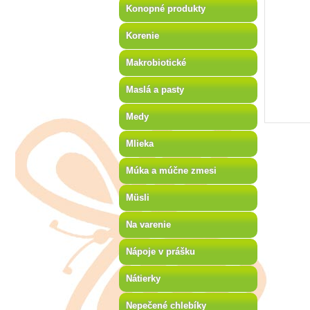
Konopné produkty
Korenie
Makrobiotické
Maslá a pasty
Medy
Mlieka
Múka a múčne zmesi
Müsli
Na varenie
Nápoje v prášku
Nátierky
Nepečené chlebíky