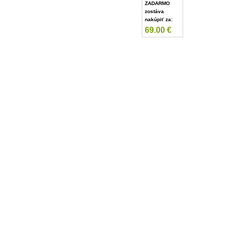
ZADARMO
zostáva
nakúpiť za:
69.00
€