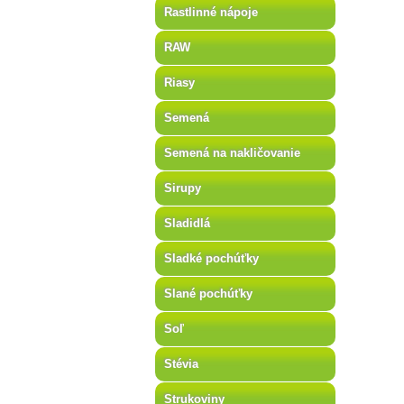
Rastlinné nápoje
RAW
Riasy
Semená
Semená na nakličovanie
Sirupy
Sladidlá
Sladké pochúťky
Slané pochúťky
Soľ
Stévia
Strukoviny