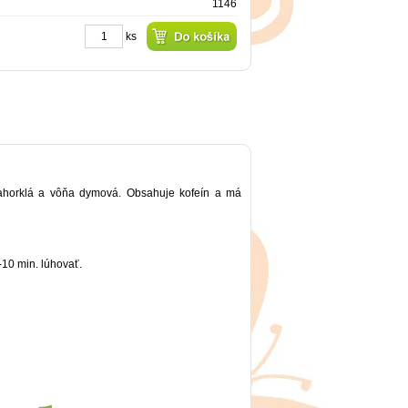
1146
ks
nahorklá a vôňa dymová. Obsahuje kofeín a má
-10 min. lúhovať.