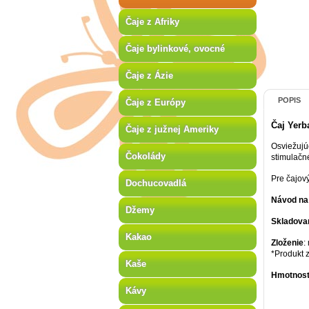
Čaje z Afriky
Čaje bylinkové, ovocné
Čaje z Ázie
POPIS
Čaje z Európy
Čaj Yerb
Čaje z južnej Ameriky
Osviežujú
Čokolády
stimulačné
Pre čajový
Dochucovadlá
Návod na 
Džemy
Skladova
Kakao
Zloženie
:
*Produkt 
Kaše
Hmotnos
Kávy