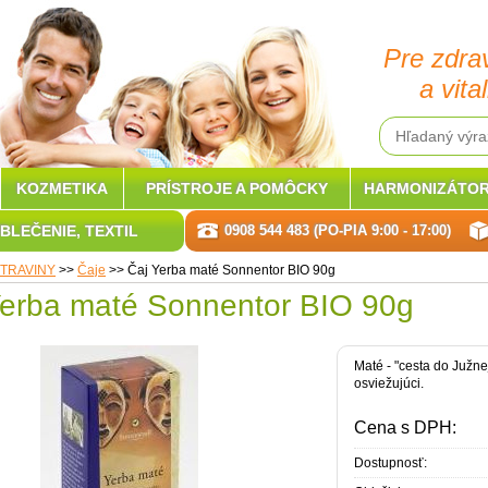
Pre zdra
a vital
KOZMETIKA
PRÍSTROJE A POMÔCKY
HARMONIZÁTOR
BLEČENIE, TEXTIL
0908 544 483 (PO-PIA 9:00 - 17:00)
TRAVINY
>>
Čaje
>>
Čaj Yerba maté Sonnentor BIO 90g
Yerba maté Sonnentor BIO 90g
Maté - "cesta do Južne
osviežujúci.
Cena s DPH:
Dostupnosť: