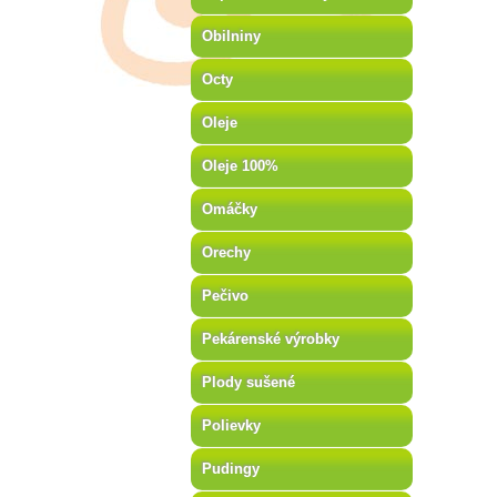
Obilniny
Octy
Oleje
Oleje 100%
Omáčky
Orechy
Pečivo
Pekárenské výrobky
Plody sušené
Polievky
Pudingy