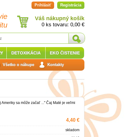
Prihlásiť
Registrácia
vie
Váš nákupný košík
itu
0 ks tovaru:
0,00
€
Y
DETOXIKÁCIA
EKO ČISTENIE
Všetko o nákupe
Kontakty
j Ameriky sa môže začať ..." Čaj Maté je veľmi
4,40 €
skladom