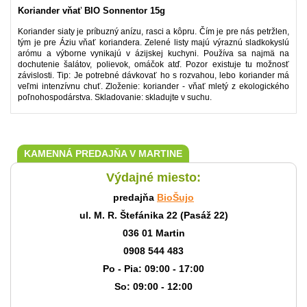
Koriander vňať BIO Sonnentor 15g
Koriander siaty je príbuzný anízu, rasci a kôpru. Čím je pre nás petržlen,
tým je pre Áziu vňať koriandera. Zelené listy majú výraznú sladkokyslú
arómu a výborne vynikajú v ázijskej kuchyni. Používa sa najmä na
dochutenie šalátov, polievok, omáčok atď. Pozor existuje tu možnosť
závislosti. Tip: Je potrebné dávkovať ho s rozvahou, lebo koriander má
veľmi intenzívnu chuť. Zloženie: koriander - vňať mletý z ekologického
poľnohospodárstva. Skladovanie: skladujte v suchu.
KAMENNÁ PREDAJŇA V MARTINE
Výdajné miesto:
predajňa
BioŠujo
ul. M. R. Štefánika 22 (Pasáž 22)
036 01 Martin
0908 544 483
Po - Pia: 09:00 - 17:00
So: 09:00 - 12:00