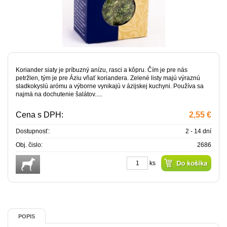
Koriander siaty je príbuzný anízu, rasci a kôpru. Čím je pre nás
petržlen, tým je pre Áziu vňať koriandera. Zelené listy majú výraznú
sladkokyslú arómu a výborne vynikajú v ázijskej kuchyni. Používa sa
najmä na dochutenie šalátov.....
Cena s DPH:
2,55 €
Dostupnosť:
2 - 14 dní
Obj. čislo:
2686
ks
POPIS