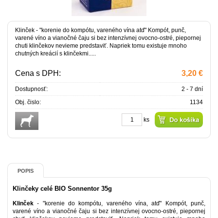
Klinček - "korenie do kompótu, vareného vína atď" Kompót, punč,
varené víno a vianočné čaju si bez intenzívnej ovocno-ostré, piepornej
chuti klinčekov nevieme predstaviť. Napriek tomu existuje mnoho
chutných kreácií s klinčekmi.....
Cena s DPH:
3,20 €
Dostupnosť:
2 - 7 dní
Obj. čislo:
1134
ks
POPIS
Klinčeky celé BIO Sonnentor 35g
Klinček
- "korenie do kompótu, vareného vína, atď" Kompót, punč,
varené víno a vianočné čaju si bez intenzívnej ovocno-ostré, piepornej