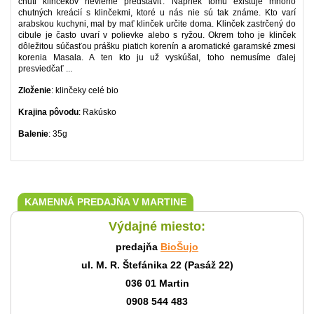
chuti klinčekov nevieme predstaviť. Napriek tomu existuje mnoho
chutných kreácií s klinčekmi, ktoré u nás nie sú tak známe. Kto varí
arabskou kuchyni, mal by mať klinček určite doma. Klinček zastrčený do
cibule je často uvarí v polievke alebo s ryžou. Okrem toho je klinček
dôležitou súčasťou prášku piatich korenín a aromatické garamské zmesi
korenia Masala. A ten kto ju už vyskúšal, toho nemusíme ďalej
presviedčať ...
Zloženie
: klinčeky celé bio
Krajina pôvodu
: Rakúsko
Balenie
: 35g
KAMENNÁ PREDAJŇA V MARTINE
Výdajné miesto:
predajňa
BioŠujo
ul. M. R. Štefánika 22 (Pasáž 22)
036 01 Martin
0908 544 483