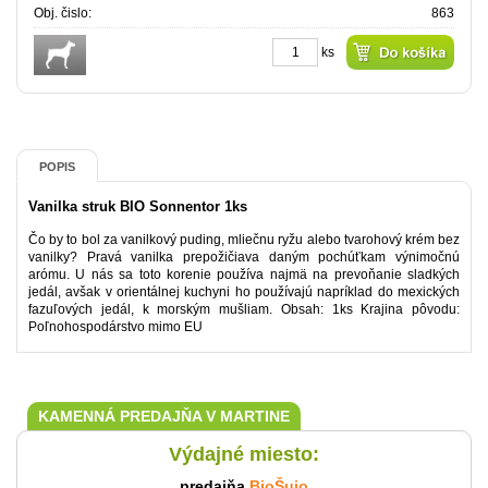
Obj. čislo:
863
ks
POPIS
Vanilka struk BIO Sonnentor 1ks
Čo by to bol za vanilkový puding, mliečnu ryžu alebo tvarohový krém bez
vanilky? Pravá vanilka prepožičiava daným pochúťkam výnimočnú
arómu. U nás sa toto korenie používa najmä na prevoňanie sladkých
jedál, avšak v orientálnej kuchyni ho používajú napríklad do mexických
fazuľových jedál, k morským mušliam. Obsah: 1ks Krajina pôvodu:
Poľnohospodárstvo mimo EU
KAMENNÁ PREDAJŇA V MARTINE
Výdajné miesto:
predajňa
BioŠujo