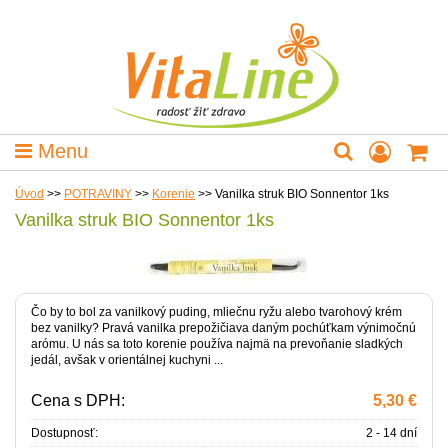
Menu
Úvod
>>
POTRAVINY
>>
Korenie
>>
Vanilka struk BIO Sonnentor 1ks
Vanilka struk BIO Sonnentor 1ks
Čo by to bol za vanilkový puding, mliečnu ryžu alebo tvarohový krém
bez vanilky? Pravá vanilka prepožičiava daným pochúťkam výnimočnú
arómu. U nás sa toto korenie používa najmä na prevoňanie sladkých
jedál, avšak v orientálnej kuchyni ...
Cena s DPH:
5,30 €
Dostupnosť:
2 - 14 dní