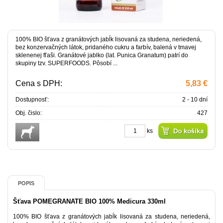
100% BIO šťava z granátových jabĺk lisovaná za studena, neriedená,
bez konzervačných látok, pridaného cukru a farbív, balená v tmavej
sklenenej fľaši. Granátové jablko (lat. Punica Granatum) patrí do
skupiny tzv. SUPERFOODS. Pôsobí ...
Cena s DPH:
5,83 €
Dostupnosť:
2 - 10 dní
Obj. čislo:
427
ks
POPIS
Šťava POMEGRANATE BIO 100% Medicura 330ml
100% BIO šťava z granátových jabĺk lisovaná za studena, neriedená,