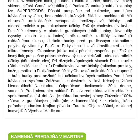
bez konzervačných látok, pridaného cukru a farbív, balená v tmavej
sklenenej fľaši. Granátové jablko (lat. Punica Granatum) patrí do skupiny
tzv. SUPERFOODS. Pôsobí prospešne pri cukrovke, poruchách
tráviacého systému, hemoroidoch, krčových žilách a nachladnutí. Má
obrovské antioxidačné schopnosti, protizápalové účinky, anti
aterosklerotické a protirakovinové účinky. Znižuje cholesterol v krvi ...
Funkčné elementy v plodoch granátových jabĺk: taníny, flavonoidy
(vysoký obsah antioxidantov), ničia voľné radikály, zabraňujú
oxidačnému stresu, chránia bunky pred predčasným starnutím...
polyfenoly vitamíny B, C a E kyselina listová draslík meď a iné
mikroelementy... Granátove jablko má / pôsobí prospešne pri: Znižuje
krvný tlak, prospešné pri tvorbe červených krviniek Anti – aterosklerotické
účinky (kôrnatenie ciev) Pri rôzných zápalových stavoch Pri cukrovke
(Diabetes Mellitus 1 a 2) Protirakovinotvorné účinky (rakovina prostaty,
kože, prsníka…) Protizápalové účinky Obrovská antioxidačná schopnosť
– bráni bunky pred nežiadúcimi účinkami voľných radikálov Poruchách
tráviaceho systému Znižovaní cholesterolu v krvi Krčových žilách
Hemoroidoch Nachladnutí Odporúčané dávkovanie: 30ml denne,
samotná. Pred otvorením potriasť. Po otvorení skladovať v chlade a
spotrebovať do 14 dní. Nie je náhradou pestrej stravy. Zloženie: 100%
*šťava z granátových jabĺk (nie z koncentrátu) * z ekologického
poľnohospodárstva Krajina pôvodu: Turecko Objem: 330ml, v sklenej
tmavej fľaši Výrobca: Medicura
KAMENNÁ PREDAJŇA V MARTINE