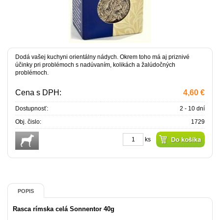
Dodá vašej kuchyni orientálny nádych. Okrem toho má aj priznivé
účinky pri problémoch s nadúvaním, kolikách a žalúdočných
problémoch.
Cena s DPH:
4,60 €
Dostupnosť:
2 - 10 dní
Obj. čislo:
1729
ks
POPIS
Rasca rímska celá Sonnentor 40g