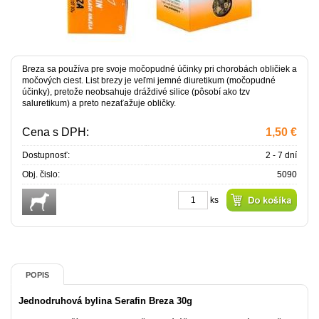
Breza sa používa pre svoje močopudné účinky pri chorobách obličiek a
močových ciest. List brezy je veľmi jemné diuretikum (močopudné
účinky), pretože neobsahuje dráždivé silice (pôsobí ako tzv
saluretikum) a preto nezaťažuje obličky.
Cena s DPH:
1,50 €
Dostupnosť:
2 - 7 dní
Obj. čislo:
5090
ks
POPIS
Jednodruhová bylina Serafin Breza 30g