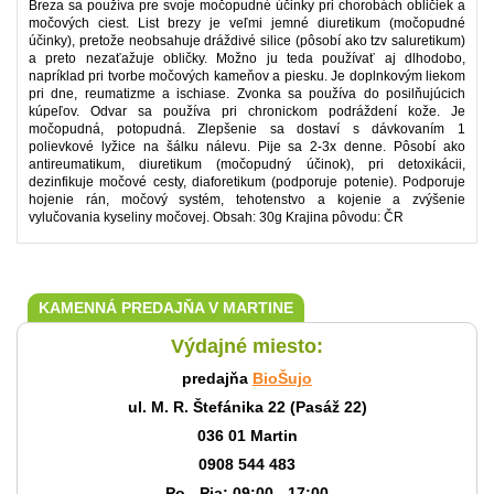
Breza sa používa pre svoje močopudné účinky pri chorobách obličiek a
močových ciest. List brezy je veľmi jemné diuretikum (močopudné
účinky), pretože neobsahuje dráždivé silice (pôsobí ako tzv saluretikum)
a preto nezaťažuje obličky. Možno ju teda používať aj dlhodobo,
napríklad pri tvorbe močových kameňov a piesku. Je doplnkovým liekom
pri dne, reumatizme a ischiase. Zvonka sa používa do posilňujúcich
kúpeľov. Odvar sa používa pri chronickom podráždení kože. Je
močopudná, potopudná. Zlepšenie sa dostaví s dávkovaním 1
polievkové lyžice na šálku nálevu. Pije sa 2-3x denne. Pôsobí ako
antireumatikum, diuretikum (močopudný účinok), pri detoxikácii,
dezinfikuje močové cesty, diaforetikum (podporuje potenie). Podporuje
hojenie rán, močový systém, tehotenstvo a kojenie a zvýšenie
vylučovania kyseliny močovej. Obsah: 30g Krajina pôvodu: ČR
KAMENNÁ PREDAJŇA V MARTINE
Výdajné miesto:
predajňa
BioŠujo
ul. M. R. Štefánika 22 (Pasáž 22)
036 01 Martin
0908 544 483
Po - Pia: 09:00 - 17:00