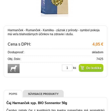
Harmanček - Rumanček - Kamilka - zázrak z prírody - symbol pokoja
má veľa blahodárnych účinkov na zdravie i dušu.
Cena s DPH:
4,05 €
Dostupnosť:
skladom
Obj. čislo:
7425
ks
POPIS
SÚVISIACE PRODUKTY
Čaj Harmanček syp. BIO Sonnentor 50g
Čerstvo zaliaty čaj z kvalitných bio kvetov rumančeka má aromatickú