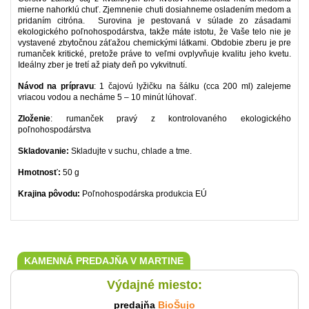
mierne nahorklú chuť. Zjemnenie chuti dosiahneme osladením medom a
pridaním citróna. Surovina je pestovaná v súlade zo zásadami
ekologického poľnohospodárstva, takže máte istotu, že Vaše telo nie je
vystavené zbytočnou záťažou chemickými látkami. Obdobie zberu je pre
rumanček kritické, pretože práve to veľmi ovplyvňuje kvalitu jeho kvetu.
Ideálny zber je tretí až piaty deň po vykvitnutí.
Návod na prípravu
: 1 čajovú lyžičku na šálku (cca 200 ml) zalejeme
vriacou vodou a necháme 5 – 10 minút lúhovať.
Zloženie
: rumanček pravý z kontrolovaného ekologického
poľnohospodárstva
Skladovanie:
Skladujte v suchu, chlade a tme.
Hmotnosť:
50 g
Krajina pôvodu:
Poľnohospodárska produkcia EÚ
KAMENNÁ PREDAJŇA V MARTINE
Výdajné miesto:
predajňa
BioŠujo