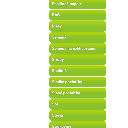
Rastlinné nápoje
RAW
Riasy
Semená
Semená na nakličovanie
Sirupy
Sladidlá
Sladké pochúťky
Slané pochúťky
Soľ
Stévia
Strukoviny