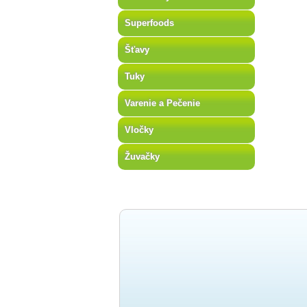
Superfoods
Šťavy
Tuky
Varenie a Pečenie
Vločky
Žuvačky