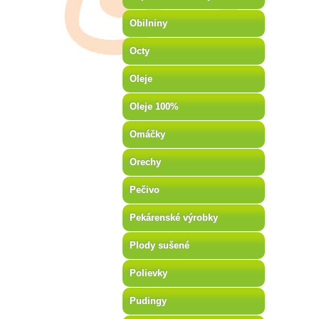
Obilniny
Octy
Oleje
Oleje 100%
Omáčky
Orechy
Pečivo
Pekárenské výrobky
Plody sušené
Polievky
Pudingy