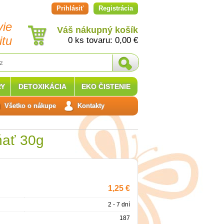
Prihlásiť
Registrácia
vie
Váš nákupný košík
itu
0 ks tovaru:
0,00
€
Y
DETOXIKÁCIA
EKO ČISTENIE
Všetko o nákupe
Kontakty
ňať 30g
1,25 €
2 - 7 dní
187