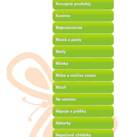
Konopné produkty
Korenie
Makrobiotické
Maslá a pasty
Medy
Mlieka
Múka a múčne zmesi
Müsli
Na varenie
Nápoje v prášku
Nátierky
Nepečené chlebíky