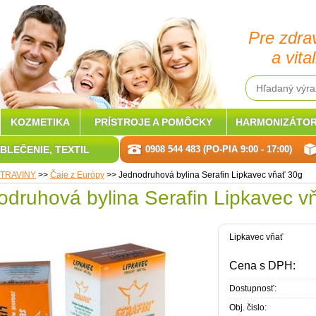
Pre zdra
a vital
KOZMETIKA
PRÍSTROJE A POMÔCKY
HARMONIZÁTOR
BLEČENIE, TEXTIL
0908 544 483 (PO-PIA 9:00 - 17:00)
TRAVINY
>>
Čaje z Európy
>>
Jednodruhová bylina Serafin Lipkavec vňať 30g
odruhová bylina Serafin Lipkavec v
Lipkavec vňať
Cena s DPH:
Dostupnosť:
Obj. čislo: