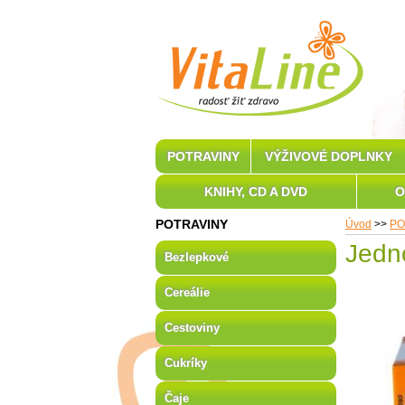
POTRAVINY
VÝŽIVOVÉ DOPLNKY
KNIHY, CD A DVD
O
POTRAVINY
Úvod
>>
PO
Jedn
Bezlepkové
Cereálie
Cestoviny
Cukríky
Čaje