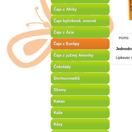
Čaje z Afriky
Čaje bylinkové, ovocné
Čaje z Ázie
POPIS
Čaje z Európy
Jednodru
Čaje z južnej Ameriky
Lipkavec 
Čokolády
Dochucovadlá
Džemy
Kakao
Kaše
Kávy