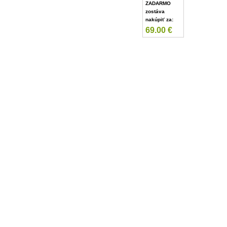
ZADARMO
zostáva
nakúpiť za:
69.00
€