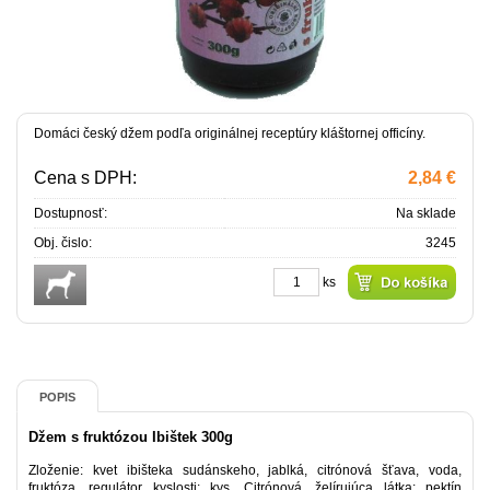
Domáci český džem podľa originálnej receptúry kláštornej officíny.
Cena s DPH:
2,84 €
Dostupnosť:
Na sklade
Obj. čislo:
3245
ks
POPIS
Džem s fruktózou Ibištek 300g
Zloženie: kvet ibišteka sudánskeho, jablká, citrónová šťava, voda,
fruktóza, regulátor kyslosti: kys. Citrónová, želírujúca látka: pektín